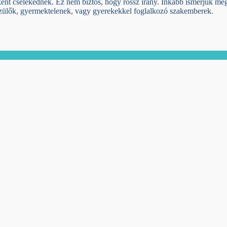
ként cselekednek. Ez nem biztos, hogy rossz irány. Inkább ismerjük m
, szülők, gyermektelenek, vagy gyerekekkel foglalkozó szakemberek.