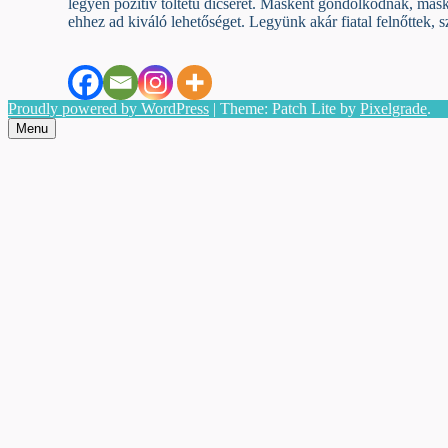
legyen pozitív töltetű dicséret. Másként gondolkodnak, más
ehhez ad kiváló lehetőséget. Legyünk akár fiatal felnőttek
Proudly powered by WordPress
|
Theme: Patch Lite by
Pixelgrade
.
Menu