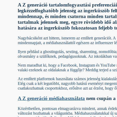
A Z generáció tartalomfogyasztási preferenciá
legkézzelfoghatóbb jelenség az ingerküszöb fe
mindennap, és minden csatorna minden tartal
tartalmak jelennek meg, egyre rövidebb idő a
hatására az ingerküszöb fokozatosan feljebb to
Nagybácsiként azt hittem, ismerem az említett generációt. A 
mindennapjait, a médiahasználattól egészen az influenszer l
Ilyen például a ghostingolás, sexting, sharenting, nomofóbia
olvasmány a szülőknek, pedagógusoknak. Az iskolákban vagy 
Nem maradhat ki, hogy a Facebook, Instagram és YouTube mell
valaki ezeknek az oldalaknak a függője? Meddig terjed a szü
Az említett platformok használata számos jelenség kialakul
Elég csak a két legutóbbi, nagyobb hatású eseményt megemlí
csatlakozhatnak csoportokhoz, erősítve azt az érzést, hogy ő
A Z generáció médiahasználata
nem csupán a m
Közérthetően, pontosan elmagyarázva mindent, annak érdekéb
változást hozhatnak a világunkba. Médiahasználatukkal új sz