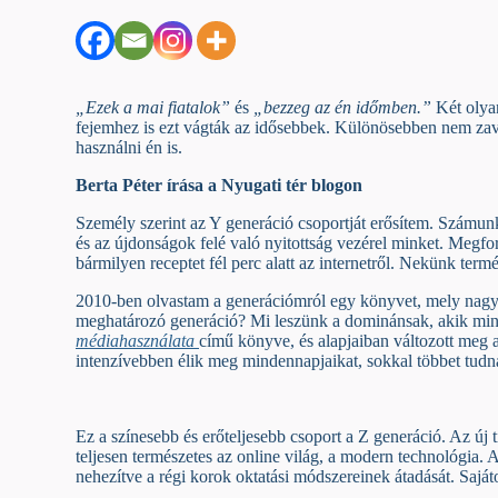
„Ezek a mai fiatalok”
és
„bezzeg az én időmben.”
Két olya
fejemhez is ezt vágták az idősebbek. Különösebben nem zav
használni én is.
Berta Péter írása a Nyugati tér blogon
Személy szerint az Y generáció csoportját erősítem. Számunk
és az újdonságok felé való nyitottság vezérel minket. Megfo
bármilyen receptet fél perc alatt az internetről. Nekünk te
2010-ben olvastam a generációmról egy könyvet, mely nagyon
meghatározó generáció? Mi leszünk a dominánsak, akik mind
médiahasználata
című könyve, és alapjaiban változott meg a
intenzívebben élik meg mindennapjaikat, sokkal többet tudn
Ez a színesebb és erőteljesebb csoport a Z generáció. Az új 
teljesen természetes az online világ, a modern technológia
nehezítve a régi korok oktatási módszereinek átadását. Saját