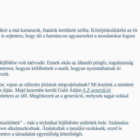
mikor a mai kamaszok, fiatalok kerülnek szóba. Középiskolásként az én
 is sejtettem, hogy túl a harmincon ugyanezeket a mondatokat fogom
s fejlődése volt mérvadó. Ennek okán az állandó pörgés, rugalmasság
 internet, hogyan küldhetnek e-mailt, hogyan nyomtathatnak ki
ezek.
őbe, vajon az előzetes jóslatok megvalósulnak? Mi leszünk a mindent
álás útján. Majd kezembe került Guld Ádám
A Z generáció
felettem az idő. Megérkezett az a generáció, melynek tagjai sokkal
nnszülöttek” – már a technikai fejlődésbe születtek bele. Számukra
en alkalmazkodnak. Átalakultak a tanulási szokásaik, ezzel is
remtve a társadalmi egyenlőség lehetőségét.