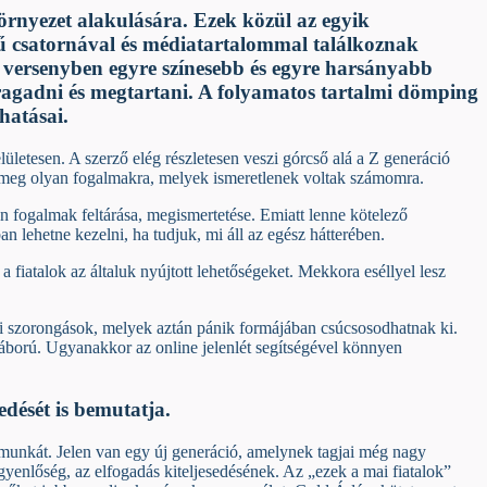
környezet alakulására. Ezek közül az egyik
égű csatornával és médiatartalommal találkoznak
versenyben egyre színesebb és egyre harsányabb
gragadni és megtartani. A folyamatos tartalmi dömping
hatásai.
ületesen. A szerző elég részletesen veszi górcső alá a Z generáció
nít meg olyan fogalmakra, melyek ismeretlenek voltak számomra.
en fogalmak feltárása, megismertetése. Emiatt lenne kötelező
lehetne kezelni, ha tudjuk, mi áll az egész hátterében.
fiatalok az általuk nyújtott lehetőségeket. Mekkora eséllyel lesz
ki szorongások, melyek aztán pánik formájában csúcsosodhatnak ki.
háború. Ugyanakkor az online jelenlét segítségével könnyen
dését is bemutatja.
 munkát. Jelen van egy új generáció, amelynek tagjai még nagy
gyenlőség, az elfogadás kiteljesedésének. Az „ezek a mai fiatalok”