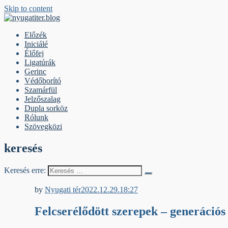
Skip to content
nyugatiter.blog
A vágány mellett, kérjük, olvassanak!
Előzék
Iniciálé
Élőfej
Ligatúrák
Gerinc
Védőborító
Szamárfül
Jelzőszalag
Dupla sorköz
Rólunk
Szövegközi
keresés
Keresés erre:
Élőfej
by
Nyugati tér
2022.12.29.
18:27
Felcserélődött szerepek – generációs