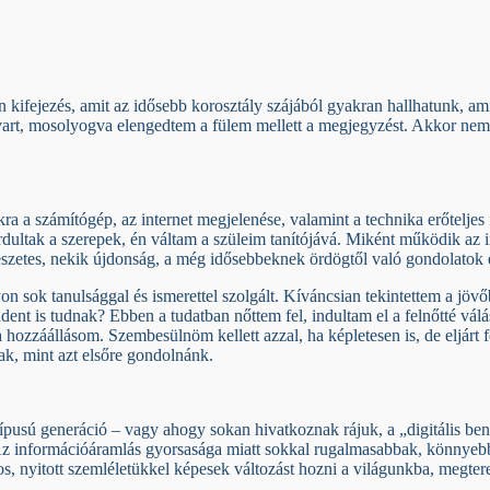
n kifejezés, amit az idősebb korosztály szájából gyakran hallhatunk, a
art, mosolyogva elengedtem a fülem mellett a megjegyzést. Akkor nem
ra a számítógép, az internet megjelenése, valamint a technika erőtelje
rdultak a szerepek, én váltam a szüleim tanítójává. Miként működik az
rmészetes, nekik újdonság, a még idősebbeknek ördögtől való gondolatok 
 sok tanulsággal és ismerettel szolgált. Kíváncsian tekintettem a jöv
ent is tudnak? Ebben a tudatban nőttem fel, indultam el a felnőtté v
 hozzáállásom. Szembesülnöm kellett azzal, ha képletesen is, de eljárt 
ak, mint azt elsőre gondolnánk.
típusú generáció – vagy ahogy sokan hivatkoznak rájuk, a „digitális be
. Az információáramlás gyorsasága miatt sokkal rugalmasabbak, könnyebb
os, nyitott szemléletükkel képesek változást hozni a világunkba, megte