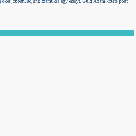
eg őket jobban, adjunk számukra egy esélyt. Guld Ádám kötete pont