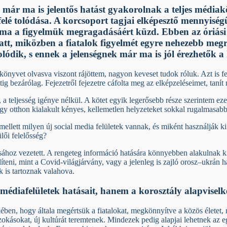
i már ma is jelentős hatást gyakorolnak a teljes média
lfelé tolódása. A korcsoport tagjai elképesztő mennyis
ma a figyelmük megragadásáért küzd. Ebben az óriási 
latt, miközben a fiatalok figyelmét egyre nehezebb me
lódik, s ennek a jelenségnek már ma is jól érezhetők a 
könyvet olvasva viszont rájöttem, nagyon keveset tudok róluk. Azt is fel
étig bezárólag. Fejezetről fejezetre cáfolta meg az elképzeléseimet, ta
, a teljesség igénye nélkül. A kötet egyik legerősebb része szerintem ez
otthon kialakult kényes, kellemetlen helyzeteket sokkal rugalmasabban 
ett milyen új social media felületek vannak, és miként használják ki a 
lői felelősség?
ásához vezetett. A rengeteg információ hatására könnyebben alakulnak 
teni, mint a Covid-világjárvány, vagy a jelenleg is zajló orosz–ukrán 
k is tartoznak valahova.
édiafelületek hatásait, hanem a korosztály alapviselke
en, hogy általa megértsük a fiatalokat, megkönnyítve a közös életet,
okásokat, új kultúrát teremtenek. Mindezek pedig alapjai lehetnek az e