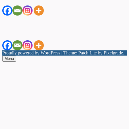
Proudly powered by WordPress
|
Theme: Patch Lite by
Pixelgrade
.
Menu