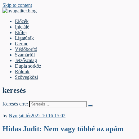
Skip to content
nyugatiter.blog
A vágány mellett, kérjük, olvassanak!
Előzék
Iniciálé
Élőfej
Ligatúrák
Gerinc
Védőborító
Szamárfül
Jelzőszalag
Dupla sorköz
Rólunk
Szövegközi
keresés
Keresés erre:
Iniciálé
by
Nyugati tér
2022.10.16.
15:02
Hidas Judit: Nem vagy többé az apám