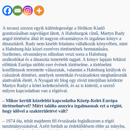
A tavaszi szezon egyik különlegessége a Helikon Kiadó
gondozásában napvilágot látott, A Habsburgok című, Martyn Rady
angol történész által írt nagyon olvasmányos és izgalmas könyv a
dinasztiáról. Rady nem kisebb feladatra vállalkozik könyvében, mint
a Habsburg-ház közel ezeréves történetének bemutatására.
Szellemes, olvasmányos stílusban veszi sorra a Habsburg
uralkodókat és a dinasztia ismertebb tagjait. A könyv lapjain feltárul
előttünk Európa utóbbi ezer évének történelme, a történelmi
konfliktusok teremtette válaszutak, valamint a Habsburg királyok és
császárok döntései, amelyek nemritkán évszázadokra meghatározták
alattvalóik életét. A Nyugati tér blog egy rövid interjúban kérdezte
Martyn Radyt a kötet keletkezéséről, és az is kiderül, a szerző
milyen kapcsolatban van a régióval.
– Mikor került közelebbi kapcsolatba Közép-Kelet-Európa
történelmével? Miért találta annyira izgalmasnak ezt a régiót,
hogy idővel a szakterületévé vált?
– 1974 óta, tehát majdnem fél évszázada foglalkozom a régió
tanulmányozásával. Azért fordult az érdeklődésem ebbe az irányba,