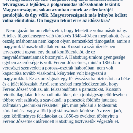
felvirágzás, a fejlődés, a polgárosodás időszakának tekintik
Magyarországon, sokan azonban ennek az ellenkezőjét
gondolják, és úgy vélik, Magyarországnak más irányba kellett
volna elindulnia. Ön hogyan tekint erre az időszakra?
– Nem igazán tudom elképzelni, hogy lehetett-e volna másik irány.
A teljes függetlenségre való törekvés 1848–49-ben megbukott, és az
ország máshonnan nem kapott olyan nemzetközi támogatást, amire a
magyarok támaszkodhattak volna. Kossuth a száműzetésben
tervezgetett ugyan egy dunai konföderációt, de ez
megvalósíthatatlannak bizonyult. A Habsburg-uralom gyengesége
egyben az erőssége is volt. Ferenc Józsefnek, miután 1866-ban
vereséget szenvedett a porosz–osztrák háborúban, nem volt
kapacitása tovább viaskodni, kénytelen volt kiegyezni a
magyarokkal. Ez az országnak egy fél évszázadra biztosította a béke
és a jólét időszakát. Arról sem szabad megfeledkeznünk, hogy
Ferenc József volt az, aki felszabadította a parasztokat. Kossuth
retorikailag talán felszabadította őket, de a jobbágyság eltörlésében
többre volt szükség a szavaknál: a parasztok földhöz juttatása
számtalan „technikai részlettel” járt, mint például a földesurak
kártalanítása vagy a föld jogi státuszának kérdése. Az ezzel járó,
igen körülményes feladatokat az 1850-es években többnyire a
Ferenc Józsefnek alárendelt Habsburg tisztviselők végezték el.