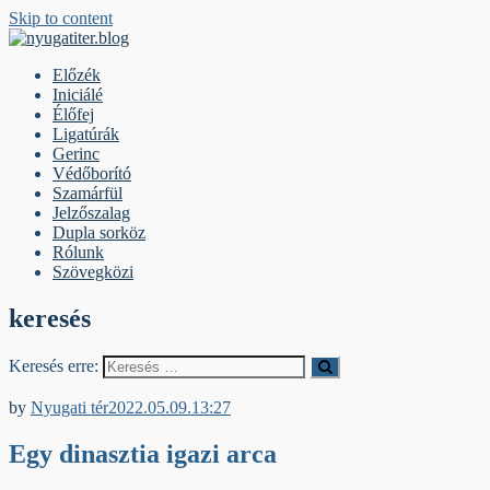
Skip to content
nyugatiter.blog
A vágány mellett, kérjük, olvassanak!
Előzék
Iniciálé
Élőfej
Ligatúrák
Gerinc
Védőborító
Szamárfül
Jelzőszalag
Dupla sorköz
Rólunk
Szövegközi
keresés
Keresés erre:
Dupla sorköz
by
Nyugati tér
2022.05.09.
13:27
Egy dinasztia igazi arca