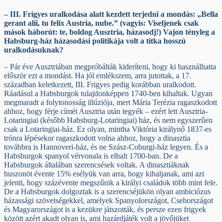
– III. Frigyes uralkodása alatt kezdett terjedni a mondás: „Bella
gerant alii, tu felix Austria, nube.” (vagyis: Viseljenek csak
mások háborút: te, boldog Ausztria, házasodj!) Vajon tényleg a
Habsburg-ház házasodási politikája volt a titka hosszú
uralkodásuknak?
– Pár éve Ausztriában megpróbálták kideríteni, hogy ki használhatta
először ezt a mondást. Ha jól emlékszem, arra jutottak, a 17.
században keletkezett, III. Frigyes pedig korábban uralkodott.
Ráadásul a Habsburgok tulajdonképpen 1740-ben kihaltak. Ugyan
megmaradt a folytonosság illúziója, mert Mária Terézia ragaszkodott
ahhoz, hogy férje címét Ausztria után tegyék – ezért lett Ausztria-
Lotaringiai (később Habsburg-Lotaringiai) ház, és nem egyszerűen
csak a Lotaringiai-ház. Ez olyan, mintha Viktória királynő 1837-es
trónra lépésekor ragaszkodott volna ahhoz, hogy a dinasztia
továbbra is Hannoveri-ház, és ne Szász-Coburgi-ház legyen. És a
Habsburgok spanyol vérvonala is elhalt 1700-ban. De a
Habsburgok általában szerencsések voltak. A dinasztiáknak
huszonöt évente 15% esélyük van arra, hogy kihaljanak, ami azt
jelenti, hogy százévente megszűnik a királyi családok több mint fele.
De a Habsburgok dolgoztak is a szerencséjükön olyan ambiciózus
házassági szövetségekkel, amelyek Spanyolországot, Csehországot
és Magyarországot is a kezükre játszották, és persze ezen frigyek
között azért akadt olyan is, ami hazárdjáték volt a jövőjüket