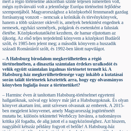
mert a régió történelme akkoriban szinte teljesen ismeretlen volt,
mégis nyilvánvaló volt a jelentősége Európa történelmi fejlődése
szempontjából. Magyarországhoz a középkorból fennmaradt gazdag
forrásanyag vonzott – nemcsak a krónikák és törvénykönyvek,
hanem a több százezer oklevél is, amelyek betekintést engednek a
nemesek, egyházi személyek, polgárok és esetenként a falusiak
életébe. Középkorkutatóként kezdtem, de hamar eljutottam az
újkorig. Az első teljes terjedelmű könyvem a középkori Budáról
szólt, és 1985-ben jelent meg; a második könyvem a huszadik
századi Romániáról szólt, és 1992-ben látott napvilágot.
– A Habsburg birodalom megkerülhetetlen a régió
történelmében, a dinasztia számtalan érdekes uralkodót és
velük együtt számtalan izgalmas történetet termelt ki. A
Habsburg-ház megkerülhetetlensége vagy inkább a kutatásai
során talált történetek késztették arra, hogy egy olvasmányos
könyvben foglalja össze a történetüket?
– Harminc éven át tanítottam Habsburg-történelmet egyetemi
hallgatóknak, szóval egy könyv már járt a Habsburgoknak. És olyan
könyvet akartam írni, amit szívesen olvasnak az emberek. A 2015-
ben megjelent könyvemet, amely Magyarország jogtörténetét
mutatta be, különös tekintettel Werbőczy Istvánra, a tudományos
kritika jól fogadta, de alig jutott el a nagyközönséghez. Azt hiszem,
nagyjából kétszáz példány fogyott el belőle! A Habsburg-ház