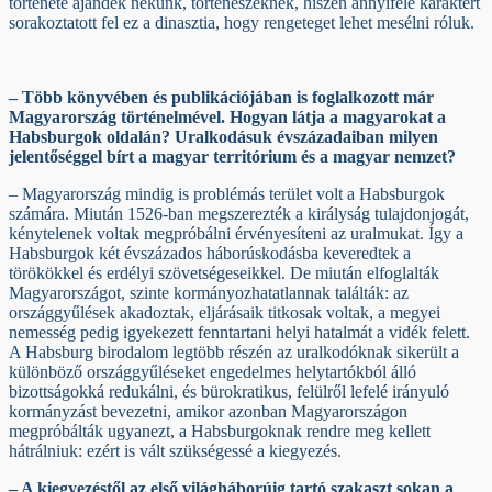
története ajándék nekünk, történészeknek, hiszen annyiféle karaktert
sorakoztatott fel ez a dinasztia, hogy rengeteget lehet mesélni róluk.
– Több könyvében és publikációjában is foglalkozott már
Magyarország történelmével. Hogyan látja a magyarokat a
Habsburgok oldalán? Uralkodásuk évszázadaiban milyen
jelentőséggel bírt a magyar territórium és a magyar nemzet?
– Magyarország mindig is problémás terület volt a Habsburgok
számára. Miután 1526-ban megszerezték a királyság tulajdonjogát,
kénytelenek voltak megpróbálni érvényesíteni az uralmukat. Így a
Habsburgok két évszázados háborúskodásba keveredtek a
törökökkel és erdélyi szövetségeseikkel. De miután elfoglalták
Magyarországot, szinte kormányozhatatlannak találták: az
országgyűlések akadoztak, eljárásaik titkosak voltak, a megyei
nemesség pedig igyekezett fenntartani helyi hatalmát a vidék felett.
A Habsburg birodalom legtöbb részén az uralkodóknak sikerült a
különböző országgyűléseket engedelmes helytartókból álló
bizottságokká redukálni, és bürokratikus, felülről lefelé irányuló
kormányzást bevezetni, amikor azonban Magyarországon
megpróbálták ugyanezt, a Habsburgoknak rendre meg kellett
hátrálniuk: ezért is vált szükségessé a kiegyezés.
– A kiegyezéstől az első világháborúig tartó szakaszt sokan a