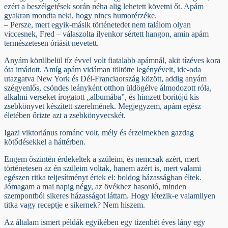
ezért a beszélgetések során néha alig lehetett követni őt. Apám
gyakran mondta neki, hogy nincs humorérzéke.
– Persze, mert egyik-másik történetedet nem találom olyan
viccesnek, Fred – válaszolta ilyenkor sértett hangon, amin apám
természetesen óriásit nevetett.
Anyám körülbelül tíz évvel volt fiatalabb apámnál, akit tízéves kora
óta imádott. Amíg apám vidáman töltötte legényéveit, ide-oda
utazgatva New York és Dél-Franciaország között, addig anyám
szégyenlős, csöndes leányként otthon üldögélve álmodozott róla,
alkalmi verseket írogatott „albumába”, és hímzett borítójú kis
zsebkönyvet készített szerelmének. Megjegyzem, apám egész
életében őrizte azt a zsebkönyvecskét.
Igazi viktoriánus románc volt, mély és érzelmekben gazdag
kötődésekkel a háttérben.
Engem őszintén érdekeltek a szüleim, és nemcsak azért, mert
történetesen az én szüleim voltak, hanem azért is, mert valami
egészen ritka teljesítményt értek el: boldog házasságban éltek.
Jómagam a mai napig négy, az övékhez hasonló, minden
szempontból sikeres házasságot láttam. Hogy létezik-e valamilyen
titka vagy receptje e sikernek? Nem hiszem.
Az általam ismert példák egyikében egy tizenhét éves lány egy