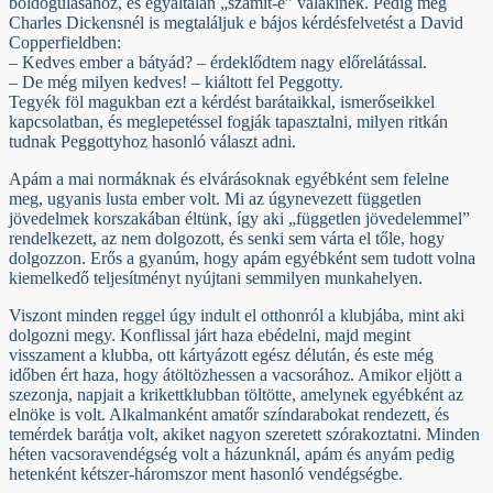
boldogulásához, és egyáltalán „számít-e” valakinek. Pedig még
Charles Dickensnél is megtaláljuk e bájos kérdésfelvetést a David
Copperfieldben:
– Kedves ember a bátyád? – érdeklődtem nagy előrelátással.
– De még milyen kedves! – kiáltott fel Peggotty.
Tegyék föl magukban ezt a kérdést barátaikkal, ismerőseikkel
kapcsolatban, és meglepetéssel fogják tapasztalni, milyen ritkán
tudnak Peggottyhoz hasonló választ adni.
Apám a mai normáknak és elvárásoknak egyébként sem felelne
meg, ugyanis lusta ember volt. Mi az úgynevezett független
jövedelmek korszakában éltünk, így aki „független jövedelemmel”
rendelkezett, az nem dolgozott, és senki sem várta el tőle, hogy
dolgozzon. Erős a gyanúm, hogy apám egyébként sem tudott volna
kiemelkedő teljesítményt nyújtani semmilyen munkahelyen.
Viszont minden reggel úgy indult el otthonról a klubjába, mint aki
dolgozni megy. Konflissal járt haza ebédelni, majd megint
visszament a klubba, ott kártyázott egész délután, és este még
időben ért haza, hogy átöltözhessen a vacsorához. Amikor eljött a
szezonja, napjait a krikettklubban töltötte, amelynek egyébként az
elnöke is volt. Alkalmanként amatőr színdarabokat rendezett, és
temérdek barátja volt, akiket nagyon szeretett szórakoztatni. Minden
héten vacsoravendégség volt a házunknál, apám és anyám pedig
hetenként kétszer-háromszor ment hasonló vendégségbe.