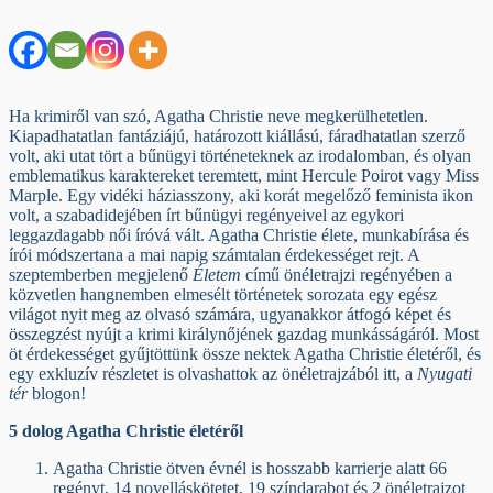
Ha krimiről van szó, Agatha Christie neve megkerülhetetlen.
Kiapadhatatlan fantáziájú, határozott kiállású, fáradhatatlan szerző
volt, aki utat tört a bűnügyi történeteknek az irodalomban, és olyan
emblematikus karaktereket teremtett, mint Hercule Poirot vagy Miss
Marple. Egy vidéki háziasszony, aki korát megelőző feminista ikon
volt, a szabadidejében írt bűnügyi regényeivel az egykori
leggazdagabb női íróvá vált. Agatha Christie élete, munkabírása és
írói módszertana a mai napig számtalan érdekességet rejt. A
szeptemberben megjelenő
Életem
című önéletrajzi regényében a
közvetlen hangnemben elmesélt történetek sorozata egy egész
világot nyit meg az olvasó számára, ugyanakkor átfogó képet és
összegzést nyújt a krimi királynőjének gazdag munkásságáról. Most
öt érdekességet gyűjtöttünk össze nektek Agatha Christie életéről, és
egy exkluzív részletet is olvashattok az önéletrajzából itt, a
Nyugati
tér
blogon!
5 dolog Agatha Christie életéről
Agatha Christie ötven évnél is hosszabb karrierje alatt 66
regényt, 14 novelláskötetet, 19 színdarabot és 2 önéletrajzot