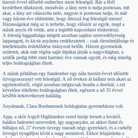
tizenöt évvel idősebb emberhez ment feleségül. Bár a férfi
kezdetben tiltakozott, mondván: a lány nem is tudja pontosan, mit
akar, a lány azt válaszolta neki, nagyon is pontosan tudja, és már
vagy három éve eldöntötte, hogy őhozzá fog feleségül menni!
Házasságukat még az is terhelte, hogy először az egyik, majd a
másik anyós élt velük, ami a legtöbb kapcsolatot tönkreteszi.
A feleség higgadtsága mögött azonban sajátos szenvedélyesség
lappangott, és kicsit anyámra emlékeztetett – csak éleselméjűsége és
intellektuális érdeklődése hiányzott belőle. Három gyermekük
született, akik már régóta saját útjaikat járják a nagyvilágban, a
szülők pedig több mint harminc éve vannak együtt, és még mindig
teljes boldogságban élnek.
A másik példában egy fiatalember egy nála tizenöt évvel idősebb
özvegyasszonyt vett feleségül. A nő éveken át hallani sem akart az
egybekelésről, végül azonban mégiscsak beadta a derekát, s ezt
követően tökéletes boldogságban éltek, egészen a nő 35 évvel
később bekövetkezett haláláig.
Anyámnak, Clara Boehmernek boldogtalan gyermekkora volt.
Apja, a skót Argyll Highlanders ezred tisztje leesett a lováról,
halálos balesetet szenvedett, így nagyanyám, az akkor fiatal és
bűbájos nő, 27 évesen özvegy maradt négy gyerekkel, és a csekély
özvegyi nyugdíjon kívül a nagy semmivel. Ekkor felajánlotta a