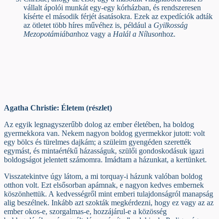
vállalt ápolói munkát egy-egy kórházban, és rendszeresen
kísérte el második férjét ásatásokra. Ezek az expedíciók adták
az ötletet több híres művéhez is, például a
Gyilkosság
Mezopotámiában
hoz vagy a
Halál a Níluson
hoz.
Agatha Christie: Életem (részlet)
Az egyik legnagyszerűbb dolog az ember életében, ha boldog
gyermekkora van. Nekem nagyon boldog gyermekkor jutott: volt
egy bölcs és türelmes dajkám; a szüleim gyengéden szerették
egymást, és mintaértékű házasságuk, szülői gondoskodásuk igazi
boldogságot jelentett számomra. Imádtam a házunkat, a kertünket.
Visszatekintve úgy látom, a mi torquay-i házunk valóban boldog
otthon volt. Ezt elsősorban apámnak, e nagyon kedves embernek
köszönhettük. A kedvességről mint emberi tulajdonságról manapság
alig beszélnek. Inkább azt szokták megkérdezni, hogy ez vagy az az
ember okos-e, szorgalmas-e, hozzájárul-e a közösség