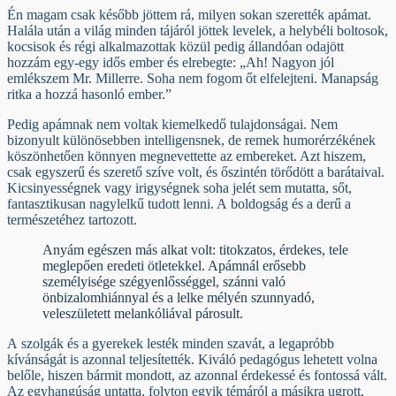
Én magam csak később jöttem rá, milyen sokan szerették apámat.
Halála után a világ minden tájáról jöttek levelek, a helybéli boltosok,
kocsisok és régi alkalmazottak közül pedig állandóan odajött
hozzám egy-egy idős ember és elrebegte: „Ah! Nagyon jól
emlékszem Mr. Millerre. Soha nem fogom őt elfelejteni. Manapság
ritka a hozzá hasonló ember.”
Pedig apámnak nem voltak kiemelkedő tulajdonságai. Nem
bizonyult különösebben intelligensnek, de remek humorérzékének
köszönhetően könnyen megnevettette az embereket. Azt hiszem,
csak egyszerű és szerető szíve volt, és őszintén törődött a barátaival.
Kicsinyességnek vagy irigységnek soha jelét sem mutatta, sőt,
fantasztikusan nagylelkű tudott lenni. A boldogság és a derű a
természetéhez tartozott.
Anyám egészen más alkat volt: titokzatos, érdekes, tele
meglepően eredeti ötletekkel. Apámnál erősebb
személyisége szégyenlősséggel, szánni való
önbizalomhiánnyal és a lelke mélyén szunnyadó,
veleszületett melankóliával párosult.
A szolgák és a gyerekek lesték minden szavát, a legapróbb
kívánságát is azonnal teljesítették. Kiváló pedagógus lehetett volna
belőle, hiszen bármit mondott, az azonnal érdekessé és fontossá vált.
Az egyhangúság untatta, folyton egyik témáról a másikra ugrott,