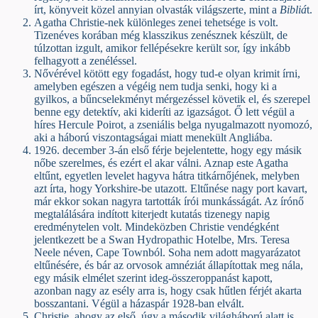
írt, könyveit közel annyian olvasták világszerte, mint a
Bibliá
t.
Agatha Christie-nek különleges zenei tehetsége is volt.
Tizenéves korában még klasszikus zenésznek készült, de
túlzottan izgult, amikor fellépésekre került sor, így inkább
felhagyott a zenéléssel.
Nővérével kötött egy fogadást, hogy tud-e olyan krimit írni,
amelyben egészen a végéig nem tudja senki, hogy ki a
gyilkos, a bűncselekményt mérgezéssel követik el, és szerepel
benne egy detektív, aki kideríti az igazságot. Ő lett végül a
híres Hercule Poirot, a zseniális belga nyugalmazott nyomozó,
aki a háború viszontagságai miatt menekült Angliába.
1926. december 3-án első férje bejelentette, hogy egy másik
nőbe szerelmes, és ezért el akar válni. Aznap este Agatha
eltűnt, egyetlen levelet hagyva hátra titkárnőjének, melyben
azt írta, hogy Yorkshire-be utazott. Eltűnése nagy port kavart,
már ekkor sokan nagyra tartották írói munkásságát. Az írónő
megtalálására indított kiterjedt kutatás tizenegy napig
eredménytelen volt. Mindeközben Christie vendégként
jelentkezett be a Swan Hydropathic Hotelbe, Mrs. Teresa
Neele néven, Cape Townból. Soha nem adott magyarázatot
eltűnésére, és bár az orvosok amnéziát állapítottak meg nála,
egy másik elmélet szerint ideg-összeroppanást kapott,
azonban nagy az esély arra is, hogy csak hűtlen férjét akarta
bosszantani. Végül a házaspár 1928-ban elvált.
Christie, ahogy az első, úgy a második világháború alatt is