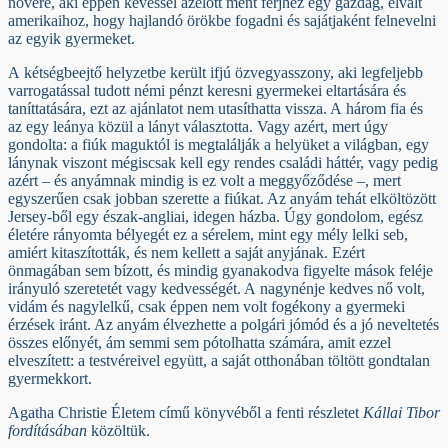
nővére, aki éppen kevéssel azelőtt ment férjhez egy gazdag, elvált
amerikaihoz, hogy hajlandó örökbe fogadni és sajátjaként felnevelni
az egyik gyermeket.
A kétségbeejtő helyzetbe került ifjú özvegyasszony, aki legfeljebb
varrogatással tudott némi pénzt keresni gyermekei eltartására és
taníttatására, ezt az ajánlatot nem utasíthatta vissza. A három fia és
az egy leánya közül a lányt választotta. Vagy azért, mert úgy
gondolta: a fiúk maguktól is megtalálják a helyüket a világban, egy
lánynak viszont mégiscsak kell egy rendes családi háttér, vagy pedig
azért – és anyámnak mindig is ez volt a meggyőződése –, mert
egyszerűen csak jobban szerette a fiúkat. Az anyám tehát elköltözött
Jersey-ből egy észak-angliai, idegen házba. Úgy gondolom, egész
életére rányomta bélyegét ez a sérelem, mint egy mély lelki seb,
amiért kitaszították, és nem kellett a saját anyjának. Ezért
önmagában sem bízott, és mindig gyanakodva figyelte mások feléje
irányuló szeretetét vagy kedvességét. A nagynénje kedves nő volt,
vidám és nagylelkű, csak éppen nem volt fogékony a gyermeki
érzések iránt. Az anyám élvezhette a polgári jómód és a jó neveltetés
összes előnyét, ám semmi sem pótolhatta számára, amit ezzel
elveszített: a testvéreivel együtt, a saját otthonában töltött gondtalan
gyermekkort.
Agatha Christie Életem című könyvéből a fenti részletet
Kállai Tibor
fordításában
közöltük.