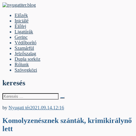
Skip
to
nyugatiter.blog
A vágány mellett, kérjük, olvassanak!
Előzék
content
Iniciálé
Élőfej
Ligatúrák
Gerinc
Védőborító
Szamárfül
Jelzőszalag
Dupla sorköz
Rólunk
Szövegközi
keresés
Keresés
erre:
Jelzőszalag
by
Nyugati tér
2021.09.14.
12:16
Komolyzenésznek szánták, krimikirálynő
lett