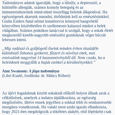
Tudományos adatok igazolják, hogy a túlsúly, a depresszió, a
különféle allergiák, számos komoly betegség és az
immunrendszerünk mind-mind összefügg beleink állapotával. Ha
egészségesek akarunk maradni, törődnünk kell az emésztésünkkel.
Giulia Enders fiatal német kutatóorvos könnyed hangvételű
könyvében közérthetően és szellemesen kalauzol minket a belek
világában. Számos praktikus tanáccsal is szolgál, hogy a sokak életét
megkeserítő kisebb-nagyobb emésztési gondoknak végre búcsút
lehessen inteni.
„Míg vadászó és gyűjtögető őseink minden évben ötszázféle
különböző őshonos gyökeret, fűszert és növényt ettek, mai
ennivalónk nagyrészt 14 haszonnövényből áll. Nem csoda, ha a
beleinknek meggyűlik a bajuk ezekkel a körülményekkel.”
Ann Swanson:
A jóga tudománya
(Libri Kiadó, fordította: dr. Mátics Róbert)
Az újévi fogadalmak között sokaknál előkelő helyen állnak azok a
célkitűzések, amelyek a tudatos táplálkozásra, az egészség
megőrzésére, illetve ennek jegyében a sokkal több és rendszeresebb
mozgásra vonatkoznak. Ha valaki most aztán igazán elhatározza,
hogy 2021-ben megdolgozik a tökéletes alakért, első lépésként csak