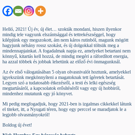
Helló, 2021! Új év, új élet… szokták mondani, hiszen ilyenkor
mindig tele vagyunk elszántsággal és tettrekészséggel, hogy
kilépjünk egy megszokott, ám nem káros rutinból, magunk mögött
hagyjunk néhány rossz szokást, és új dolgokkal töltsük meg a
mindennapjainkat. A fogadalmak napja ez, amelyeket betartani nem
könnyű, kitartás kell hozzá, de mindig megéri a ráfordított energia,
ha azzal többek és jobbak lehetünk az előző évi önmagunknál.
Az év első válogatásában 5 olyan olvasnivalót hoztunk, amelyekkel
igyekszünk megkönnyíteni a magatoknak tett ígéretek betartását.
Legyen szó a tudatosabb étkezésről, a testi és lelki egészség
megtartásáról, a kapcsolatok erősítéséről vagy egy új hobbiról,
mindenhez mutatunk egy jó könyvet.
Mi pedig megfogadjuk, hogy 2021-ben is izgalmas cikkekkel látunk
el titeket, itt, a Nyugati téren, hogy egy perccel se maradjatok le a
legjobb olvasmányokról!
Boldog új évet!