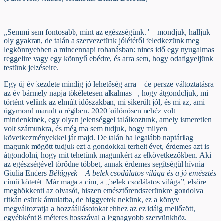
„Semmi sem fontosabb, mint az egészségünk.” – mondjuk, halljuk
oly gyakran, de talán a szervezetünk jólétéről feledkezünk meg
legkönnyebben a mindennapi rohanásban: nincs idő egy nyugalmas
reggelire vagy egy könnyű ebédre, és arra sem, hogy odafigyeljünk
testünk jelzéseire.
Egy új év kezdete mindig jó lehetőség arra – de persze változtatásra
az év bármely napja tökéletesen alkalmas –, hogy átgondoljuk, mi
történt velünk az elmúlt időszakban, mi sikerült jól, és mi az, ami
úgymond maradt a régiben. 2020 különösen nehéz volt
mindenkinek, egy olyan jelenséggel találkoztunk, amely ismeretlen
volt számunkra, és még ma sem tudjuk, hogy milyen
következményekkel jár majd. De talán ha legalább naptárilag
magunk mögött tudjuk ezt a gondokkal terhelt évet, érdemes azt is
átgondolni, hogy mit tehetünk magunkért az elkövetkezőkben. Aki
az egészségével törődne többet, annak érdemes segítségül hívnia
Giulia Enders
Bélügyek
–
A belek csodálatos világa és a jó emésztés
című kötetét. Már maga a cím, a „belek csodálatos világa”, elsőre
meghökkenti az olvasót, hiszen emésztőrendszerünkre gondolva
ritkán esünk ámulatba, de higgyetek nekünk, ez a könyv
megváltoztatja a hozzáállásotokat ehhez az ez idáig mellőzött,
egyébként 8 méteres hosszával a legnagyobb szervünkhöz.