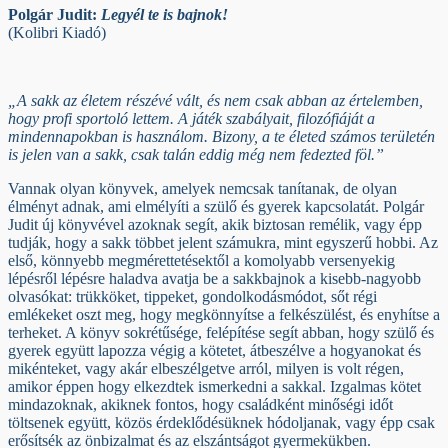
Polgár Judit:
Legyél te is bajnok!
(Kolibri Kiadó)
„A sakk az életem részévé vált, és nem csak abban az értelemben,
hogy profi sportoló lettem. A játék szabályait, filozófiáját a
mindennapokban is használom. Bizony, a te életed számos területén
is jelen van a sakk, csak talán eddig még nem fedezted föl.”
Vannak olyan könyvek, amelyek nemcsak tanítanak, de olyan
élményt adnak, ami elmélyíti a szülő és gyerek kapcsolatát. Polgár
Judit új könyvével azoknak segít, akik biztosan remélik, vagy épp
tudják, hogy a sakk többet jelent számukra, mint egyszerű hobbi. Az
első, könnyebb megmérettetésektől a komolyabb versenyekig
lépésről lépésre haladva avatja be a sakkbajnok a kisebb-nagyobb
olvasókat: trükköket, tippeket, gondolkodásmódot, sőt régi
emlékeket oszt meg, hogy megkönnyítse a felkészülést, és enyhítse a
terheket. A könyv sokrétűsége, felépítése segít abban, hogy szülő és
gyerek együtt lapozza végig a kötetet, átbeszélve a hogyanokat és
mikénteket, vagy akár elbeszélgetve arról, milyen is volt régen,
amikor éppen hogy elkezdtek ismerkedni a sakkal. Izgalmas kötet
mindazoknak, akiknek fontos, hogy családként minőségi időt
töltsenek együtt, közös érdeklődésüknek hódoljanak, vagy épp csak
erősítsék az önbizalmat és az elszántságot gyermekükben.