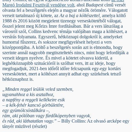
Margó Irodalmi Fesztivál vendége volt
, ahol
Budapest
című versét
olvasta fel a beszélgetés elején a magyar nézők örömére. Válogatott
verseit tartalmazó új kötete, az
Az a baj a költészettel,
amelya költő
1988 és 2016 között megjelent tizenegy verseskötetéből válogat,
ősszel jelent meg Kőrizs Imre fordításában. Bár a vers látszólag a
városról szól, Collins kedvenc témája valójában maga a költészet, a
versírás folyamata. Egyszerű, hétköznapi dolgokról ír, amelyeket
humorral fűszerez, és sokszor megfigyeléseit helyezi a vers
középpontjába. A költő a beszélgetés során azt is elmondta, hogy
szerinte annál nagyobb megtiszteltetés nincs, mint hogy lefordítják a
verseit idegen nyelvre. És mivel a kötetet olvasva kiderül, a
leghétköznapibb szituációról is szólhat vers, itt az ideje, hogy
megfogadjuk, 2021-ben időről időre felcsapunk egy-egy kortárs
verseskötetet, mert a költészet annyit adhat egy szürkének tetsző
hétköznaphoz is.
„Minden reggel leülök veled szemben,
ugyanahhoz a kis asztalhoz,
a napfény a reggeli kellékeire esik
– a kék-fehér kancsó görbületére,
egy gyümölcsöstálkára –,
rám, aki pólóban vagy fürdőköpenyben vagyok,
és rád, aki láthatatlan vagy.”
– Billy Collins: Az olvasó arcképe egy
tányér müzlivel (részlet)