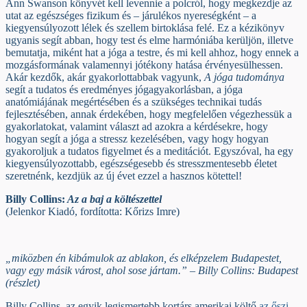
Ann Swanson könyvét kell levennie a polcról, hogy megkezdje az
utat az egészséges fizikum és – járulékos nyereségként – a
kiegyensúlyozott lélek és szellem birtoklása felé. Ez a kézikönyv
ugyanis segít abban, hogy test és elme harmóniába kerüljön, illetve
bemutatja, miként hat a jóga a testre, és mi kell ahhoz, hogy ennek a
mozgásformának valamennyi jótékony hatása érvényesülhessen.
Akár kezdők, akár gyakorlottabbak vagyunk,
A jóga tudománya
segít a tudatos és eredményes jógagyakorlásban, a jóga
anatómiájának megértésében és a szükséges technikai tudás
fejlesztésében, annak érdekében, hogy megfelelően végezhessük a
gyakorlatokat, valamint választ ad azokra a kérdésekre, hogy
hogyan segít a jóga a stressz kezelésében, vagy hogy hogyan
gyakoroljuk a tudatos figyelmet és a meditációt. Egyszóval, ha egy
kiegyensúlyozottabb, egészségesebb és stresszmentesebb életet
szeretnénk, kezdjük az új évet ezzel a hasznos kötettel!
Billy Collins:
Az a baj a költészettel
(Jelenkor Kiadó, fordította: Kőrizs Imre)
„miközben én kibámulok az ablakon, és elképzelem Budapestet,
vagy egy másik várost, ahol sose jártam.” – Billy Collins: Budapest
(részlet)
Billy Collins, az egyik legismertebb kortárs amerikai költő
az őszi