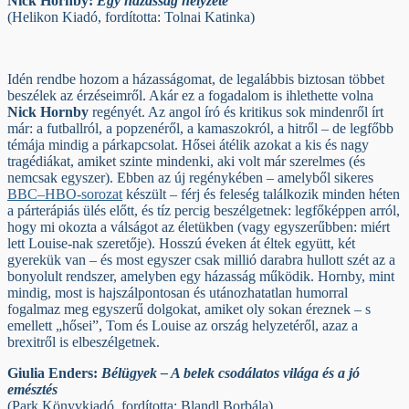
Nick Hornby:
Egy házasság helyzete
(Helikon Kiadó, fordította: Tolnai Katinka)
Idén rendbe hozom a házasságomat, de legalábbis biztosan többet
beszélek az érzéseimről. Akár ez a fogadalom is ihlethette volna
Nick Hornby
regényét. Az angol író és kritikus sok mindenről írt
már: a futballról, a popzenéről, a kamaszokról, a hitről – de legfőbb
témája mindig a párkapcsolat. Hősei átélik azokat a kis és nagy
tragédiákat, amiket szinte mindenki, aki volt már szerelmes (és
nemcsak egyszer). Ebben az új regénykében – amelyből sikeres
BBC–HBO-sorozat
készült – férj és feleség találkozik minden héten
a párterápiás ülés előtt, és tíz percig beszélgetnek: legfőképpen arról,
hogy mi okozta a válságot az életükben (vagy egyszerűbben: miért
lett Louise-nak szeretője). Hosszú éveken át éltek együtt, két
gyerekük van – és most egyszer csak millió darabra hullott szét az a
bonyolult rendszer, amelyben egy házasság működik. Hornby, mint
mindig, most is hajszálpontosan és utánozhatatlan humorral
fogalmaz meg egyszerű dolgokat, amiket oly sokan éreznek – s
emellett „hősei”, Tom és Louise az ország helyzetéről, azaz a
brexitről is elbeszélgetnek.
Giulia Enders:
Bélügyek – A belek csodálatos világa és a jó
emésztés
(Park Könyvkiadó, fordította: Blandl Borbála)