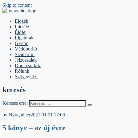
Skip to content
nyugatiter.blog
A vágány mellett, kérjük, olvassanak!
Előzék
Iniciálé
Élőfej
Ligatúrák
Gerinc
Védőborító
Szamárfül
Jelzőszalag
Dupla sorköz
Rólunk
Szövegközi
keresés
Keresés erre:
Élőfej
by
Nyugati tér
2021.01.01.
17:08
5 könyv – az új évre