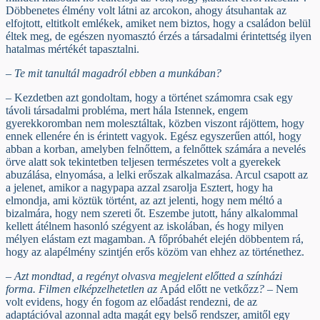
Döbbenetes élmény volt látni az arcokon, ahogy átsuhantak az
elfojtott, eltitkolt emlékek, amiket nem biztos, hogy a családon belül
éltek meg, de egészen nyomasztó érzés a társadalmi érintettség ilyen
hatalmas mértékét tapasztalni.
– Te mit tanultál magadról ebben a munkában?
– Kezdetben azt gondoltam, hogy a történet számomra csak egy
távoli társadalmi probléma, mert hála Istennek, engem
gyerekkoromban nem molesztáltak, közben viszont rájöttem, hogy
ennek ellenére én is érintett vagyok. Egész egyszerűen attól, hogy
abban a korban, amelyben felnőttem, a felnőttek számára a nevelés
örve alatt sok tekintetben teljesen természetes volt a gyerekek
abuzálása, elnyomása, a lelki erőszak alkalmazása. Arcul csapott az
a jelenet, amikor a nagypapa azzal zsarolja Esztert, hogy ha
elmondja, ami köztük történt, az azt jelenti, hogy nem méltó a
bizalmára, hogy nem szereti őt. Eszembe jutott, hány alkalommal
kellett átélnem hasonló szégyent az iskolában, és hogy milyen
mélyen elástam ezt magamban. A főpróbahét elején döbbentem rá,
hogy az alapélmény szintjén erős közöm van ehhez az történethez.
– Azt mondtad, a regényt olvasva megjelent előtted a színházi
forma. Filmen elképzelhetetlen az
Apád előtt ne vetkőzz
?
– Nem
volt evidens, hogy én fogom az előadást rendezni, de az
adaptációval azonnal adta magát egy belső rendszer, amitől egy