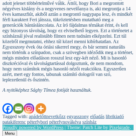
adott jelenet többértelművé válik. Attól, hogy Bori a megrontott
négyéves kislány és a negyvenes nevelőanya is, aki megrontja a 14
éves kamaszfiút, akiből aztán a megrontó nagypapa lesz, és mindkét
férfi karaktert Feri játssza, tükröztetésben mutatható meg a
generációk bántásláncolata. Az író fájdalmas témákat érint, és kell
egy bizonyos távolság, hogy ez elviselhető legyen. Ezt a történetet a
színháznál jóval realistább filmen nem tudnám elképzelni. Ezt túl
közelről megmutatni, ehhez túl közel menni kibírhatatlan. Az
Egyasszony
évek óta óriási sikerrel megy, és bár semmi naturális
nem történik a színpadon, csak a szövegben idéződik meg a történet,
mégis minden előadáson rosszul lesz egy-két néző. Mi is hasonló
diszkrécióval és távolságtartással dolgoztunk, de nem mondom,
hogy nem számítok mégis hasonló nézői reakciókra. Egyszerűen
azért, mert egy fontos, tabunak számító dologról van szó,
leplezetlenül és őszintén.
A nyitóképhez Sághy Tímea fotóját használtuk.
Tagged with:
apádelőttnevetkőzz
egyasszony
előadás
librikiadó
patakiferenc
péterfybori
péterfynovákéva
színház
Proudly powered by WordPress
|
Theme: Patch Lite by
Pixelgrade
.
Menu