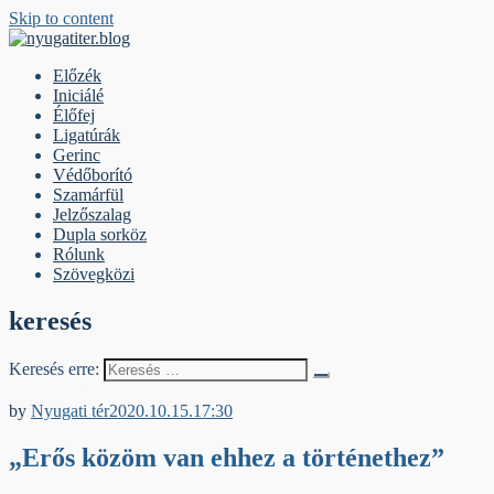
Skip to content
nyugatiter.blog
A vágány mellett, kérjük, olvassanak!
Előzék
Iniciálé
Élőfej
Ligatúrák
Gerinc
Védőborító
Szamárfül
Jelzőszalag
Dupla sorköz
Rólunk
Szövegközi
keresés
Keresés erre:
Jelzőszalag
by
Nyugati tér
2020.10.15.
17:30
„Erős közöm van ehhez a történethez”