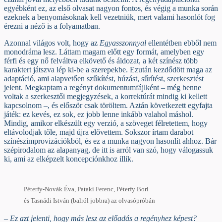
egyébként ez, az első olvasat nagyon fontos, és végig a munka során
ezeknek a benyomásoknak kell vezetniük, mert valami hasonlót fog
érezni a néző is a folyamatban.
Azonnal világos volt, hogy az
Egyasszonnyal
ellentétben ebből nem
monodráma lesz. Láttam magam előtt egy formát, amelyben egy
férfi és egy nő felváltva elkövető és áldozat, a két színész több
karaktert játszva lép ki-be a szerepekbe. Ezután kezdődött maga az
adaptáció, ami alapvetően szűkítést, húzást, sűrítést, szerkesztést
jelent. Megkaptam a regényt dokumentumfájlként – még benne
voltak a szerkesztői megjegyzések, a korrektúrát mindig ki kellett
kapcsolnom –, és először csak töröltem. Aztán következett egyfajta
játék: ez kevés, ez sok, ez jobb lenne inkább valahol máshol.
Mindig, amikor elkészült egy verzió, a szöveget félretettem, hogy
eltávolodjak tőle, majd újra elővettem. Sokszor írtam darabot
színészimprovizációkból, és ez a munka nagyon hasonlít ahhoz. Bár
szépirodalom az alapanyag, de itt is arról van szó, hogy válogassuk
ki, ami az elképzelt koncepciónkhoz illik.
Péterfy-Novák Éva, Pataki Ferenc, Péterfy Bori
és Tasnádi István (balról jobbra) az olvasópróbán
– Ez azt jelenti, hogy más lesz az előadás a regényhez képest?