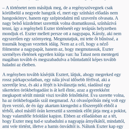
– A történetet nem másítjuk meg, de a regényszövegnek csak
körülbelül a negyede hangzik el, mert egy színházi előadás nem
hangoskönyv, hanem egy szépirodalmi mű szuverén olvasata. A
nagy belső küzdelmet szerettük volna dramatikussá, színházivá
tenni, így a regénybeli Eszter történetét egy terápiás helyzetben
mondjuk el. Eszter mellett persze ott a nagypapa, Károly, aki nem
egyszerűen egy szörnyeteg. Megmutatjuk, mi tette őt bűnössé, a
traumák hogyan vezettek idáig. Nem az a cél, hogy a néző
fölmentse a nagypapát, hanem az, hogy megmutassuk, Eszter
személyes életének egyetlen kiútja van: ha Tatust nem mentegeti
magában tovább és megszabadulva a bűntudattól képes tovább
haladni az életben.
A regényben tovább kísérjük Esztert, látjuk, ahogy megreked egy
rossz párkapcsolatban, egy nála jóval idősebb férfival, aki a
szeretője lesz, és aki a férjét is kiválasztja neki, ráadásul egy
sikertelen örökbefogadást is át kell élnie, azaz a gyerekként
megkapott sérült mintát viszi tovább felnőttként. Éva szerette volna,
ha az örökbefogadás szál megmarad. Az olvasópróbán még volt egy
ilyen verzió, de én úgy akartam kiengedni a főszereplőt ebből a
térből, ahol másfél órán keresztül a szemünk előtt járja meg a poklot,
hogy valamiféle feloldást kapjon. Ebben az előadásban az a tét,
hogy Eszter meg tud-e szabadulni a nagyapja árnyékától, mindattól,
ami vele történt, illetve a hamis önvádtól is. Nálunk Eszter kap egy