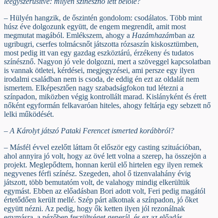
leegyszerűsítve: milyen színésznő lett belőle?
– Hülyén hangzik, de őszintén gondolom: csodálatos. Több mint
húsz éve dolgozunk együtt, de engem megrendít, amit most
megmutat magából. Emlékszem, ahogy a
Hazámhazám
ban az
ugribugri, cserfes tolmácsnőt játszotta rózsaszín kiskosztümben,
most pedig itt van egy gazdag eszköztárú, érzékeny és tudatos
színésznő. Nagyon jó vele dolgozni, mert a szöveggel kapcsolatban
is vannak ötletei, kérdései, megjegyzései, ami persze egy ilyen
irodalmi családban nem is csoda, de eddig én ezt az oldalát nem
ismertem. Elképesztően nagy szabadságfokon tud létezni a
színpadon, miközben végig kontrollált marad. Kislányként és érett
nőként egyformán felkavaróan hiteles, ahogy feltárja egy sebzett nő
lelki működését.
– A Károlyt játszó Pataki Ferencet ismerted korábbról?
– Másfél évvel ezelőtt láttam őt először egy casting szituációban,
ahol annyira jó volt, hogy az övé lett volna a szerep, ha összejön a
projekt. Meglepődtem, honnan kerül elő hirtelen egy ilyen remek
negyvenes férfi színész. Szegeden, ahol ő tizenvalahány évig
játszott, több bemutatóm volt, de valahogy mindig elkerültük
egymást. Ebben az előadásban Bori adott volt, Feri pedig magától
értetődően került mellé. Szép párt alkotnak a színpadon, jó őket
együtt nézni. Az pedig, hogy ők ketten ilyen jól rezonálnak
egymásra, a nézőben feszültséget generál, és ez az előadás