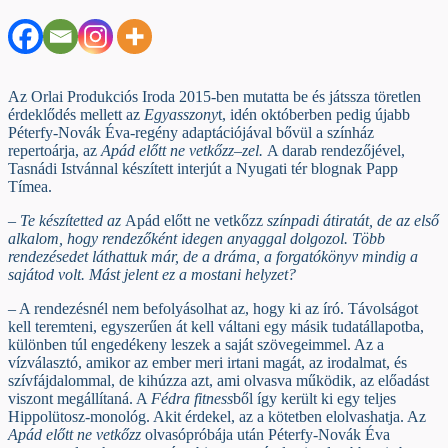
Az Orlai Produkciós Iroda 2015-ben mutatta be és játssza töretlen
érdeklődés mellett az
Egyasszony
t, idén októberben pedig újabb
Péterfy-Novák Éva-regény adaptációjával bővül a színház
repertoárja, az
Apád előtt ne vetkőzz
–
zel.
A darab rendezőjével,
Tasnádi Istvánnal készített interjút a Nyugati tér blognak Papp
Tímea.
– Te készítetted az
Apád előtt ne vetkőzz
színpadi átiratát, de az első
alkalom, hogy rendezőként idegen anyaggal dolgozol. Több
rendezésedet láthattuk már, de a dráma, a forgatókönyv mindig a
sajátod volt. Mást jelent ez a mostani helyzet?
– A rendezésnél nem befolyásolhat az, hogy ki az író. Távolságot
kell teremteni, egyszerűen át kell váltani egy másik tudatállapotba,
különben túl engedékeny leszek a saját szövegeimmel. Az a
vízválasztó, amikor az ember meri irtani magát, az irodalmat, és
szívfájdalommal, de kihúzza azt, ami olvasva működik, az előadást
viszont megállítaná. A
Fédra fitness
ből így került ki egy teljes
Hippolütosz-monológ. Akit érdekel, az a kötetben elolvashatja. Az
Apád előtt ne vetkőzz
olvasópróbája után Péterfy-Novák Éva