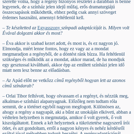
szerette volna, hogy a regény bizonyos részletei a darabban is benne
legyenek, de a színház jelen idejű műfaj, erős dramaturgiájú
összecsapások működtetik, ehhez pedig csak annyi szöveget
érdemes használni, amennyi feltétlenül kell.
– Te készítetted az
Egyasszony
színpadi adaptációját is. Milyen volt
Évával dolgozni akkor és most?
– Éva akkor is szabad kezet adott, és most is, és ez nagyon jó.
Elmondja, miért lenne fontos, hogy ez vagy az a mondat
megmaradjon a regényből, de a döntést ránk bízza. Ha feltétlenül
szükséges és működik az a mondat, akkor marad, de ha mondjuk
egy gesztussal kiváltható, akkor épp az említett színházi jelen idő
miatt nem lesz benne az előadásban.
– Az
Apád előtt ne vetkőzz
című regényből hogyan lett az azonos
című színdarab?
– Orlai Tibor felhívott, hogy olvassam el a regényt, és nézzük meg,
alkalmas-e színházi alapanyagnak. Előzőleg nem tudtam róla
semmit, de a történet egyből nagyon megfogott. Különösen az,
ahogy a regény a nagyapát, aki a bűnt az unokáján elköveti, abban a
védtelen helyzetben is megmutatja, amikor ő volt gyerek, ő volt
kiszolgáltatott. Ennek a két helyzetnek a tükröztetése nagyszerű írói
ötlet, és azt gondoltam, erről a nagyon kényes és nehéz kérdésről
ezáltal jóval mélyebben tudunk beszélni. A regényadaptációnál