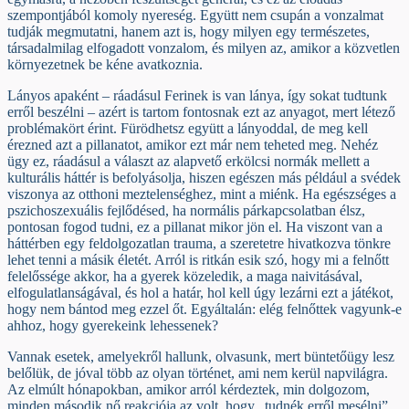
szempontjából komoly nyereség. Együtt nem csupán a vonzalmat
tudják megmutatni, hanem azt is, hogy milyen egy természetes,
társadalmilag elfogadott vonzalom, és milyen az, amikor a közvetlen
környezetnek be kéne avatkoznia.
Lányos apaként – ráadásul Ferinek is van lánya, így sokat tudtunk
erről beszélni – azért is tartom fontosnak ezt az anyagot, mert létező
problémakört érint. Fürödhetsz együtt a lányoddal, de meg kell
érezned azt a pillanatot, amikor ezt már nem teheted meg. Nehéz
ügy ez, ráadásul a választ az alapvető erkölcsi normák mellett a
kulturális háttér is befolyásolja, hiszen egészen más például a svédek
viszonya az otthoni meztelenséghez, mint a miénk. Ha egészséges a
pszichoszexuális fejlődésed, ha normális párkapcsolatban élsz,
pontosan fogod tudni, ez a pillanat mikor jön el. Ha viszont van a
háttérben egy feldolgozatlan trauma, a szeretetre hivatkozva tönkre
lehet tenni a másik életét. Arról is ritkán esik szó, hogy mi a felnőtt
felelőssége akkor, ha a gyerek közeledik, a maga naivitásával,
elfogulatlanságával, és hol a határ, hol kell úgy lezárni ezt a játékot,
hogy nem bántod meg ezzel őt. Egyáltalán: elég felnőttek vagyunk-e
ahhoz, hogy gyerekeink lehessenek?
Vannak esetek, amelyekről hallunk, olvasunk, mert büntetőügy lesz
belőlük, de jóval több az olyan történet, ami nem kerül napvilágra.
Az elmúlt hónapokban, amikor arról kérdeztek, min dolgozom,
minden második nő reakciója az volt, hogy „tudnék erről mesélni”.