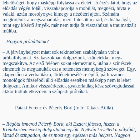
lehetőséget, hogy másképp folytassa az életét. Jó érzés látni, hogy az
előadás végén föláll, visszakapcsolja a mobilját, megnézi, hívta-e
valaki, aztán mosolyogva kimegy a nézőtéri ajtón. Számára
megtörténik a megszabadulás, mert Tatus itt marad, és hiába ágál,
mint egy kísértő árnyék, már nem tudja őt visszahúzni a traumatizált
múltba.
– Hogyan próbáltatok?
– A járványhelyzet miatt sok tekintetben szabálytalan volt a
próbafolyamat. Szakaszokban dolgoztunk, szünetekkel meg-
megszakítva. Az első felében sokat elemeztünk, utána a színészek
elmentek és megtanulták ezt a rettenetes mennyiségű szöveget. Egy,
alapvetően a verbalitásra, történetmesélésre építő, párhuzamos
monológok füzéréből álló előadás esetében másképp nem is lehet
dolgozni. Amikor visszaérkeztek gyakorlatilag kész szövegtudással,
akkor tudtuk elkezdeni a színpadi próbákat.
Pataki Ferenc és Péterfy Bori (fotó: Takács Attila)
– Régóta ismered Péterfy Borit, aki Esztert játssza, hiszen a
Krétakörben évekig dolgoztatok együtt. Nyilván követted a pályáját,
láttad őt színpadon, de ez most egy egészen más helyzet. Nagyon