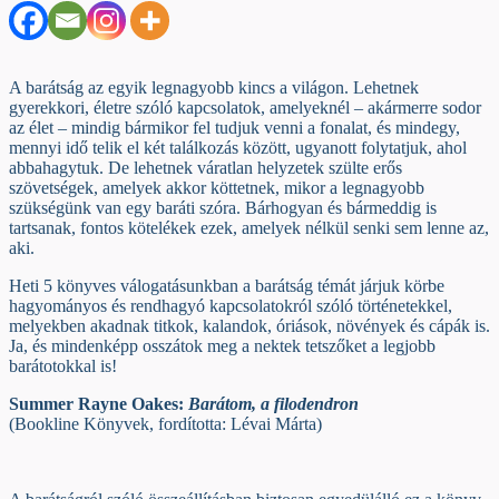
A barátság az egyik legnagyobb kincs a világon. Lehetnek
gyerekkori, életre szóló kapcsolatok, amelyeknél – akármerre sodor
az élet – mindig bármikor fel tudjuk venni a fonalat, és mindegy,
mennyi idő telik el két találkozás között, ugyanott folytatjuk, ahol
abbahagytuk. De lehetnek váratlan helyzetek szülte erős
szövetségek, amelyek akkor köttetnek, mikor a legnagyobb
szükségünk van egy baráti szóra. Bárhogyan és bármeddig is
tartsanak, fontos kötelékek ezek, amelyek nélkül senki sem lenne az,
aki.
Heti 5 könyves válogatásunkban a barátság témát járjuk körbe
hagyományos és rendhagyó kapcsolatokról szóló történetekkel,
melyekben akadnak titkok, kalandok, óriások, növények és cápák is.
Ja, és mindenképp osszátok meg a nektek tetszőket a legjobb
barátotokkal is!
Summer Rayne Oakes:
Barátom, a filodendron
(Bookline Könyvek, fordította: Lévai Márta)