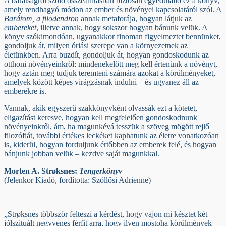
A barátságról szóló összeállításban biztosan egyedülálló ez a könyv,
amely rendhagyó módon az ember és növényei kapcsolatáról szól. A
Barátom, a filodendron
annak metaforája, hogyan látjuk az
embereket
, illetve annak, hogy sokszor hogyan bánunk velük. A
könyv szókimondóan, ugyanakkor finoman figyelmeztet bennünket,
gondoljuk át, milyen óriási szerepe van a környezetnek az
életünkben. Arra buzdít, gondoljuk át, hogyan gondoskodunk az
otthoni növényeinkről: mindenekelőtt meg kell értenünk a növényt,
hogy aztán meg tudjuk teremteni számára azokat a körülményeket,
amelyek között képes virágzásnak indulni – és ugyanez áll az
emberekre is.
Vannak, akik egyszerű szakkönyvként olvassák ezt a kötetet,
eligazítást keresve, hogyan kell megfelelően gondoskodnunk
növényeinkről, ám, ha magunkévá tesszük a szöveg mögött rejlő
filozófiát, további értékes leckéket kaphatunk az életre vonatkozóan
is, kiderül, hogyan forduljunk értőbben az emberek felé, és hogyan
bánjunk jobban velük – kezdve saját magunkkal.
Morten A. Strøksnes:
Tengerkönyv
(Jelenkor Kiadó, fordította: Szöllősi Adrienne)
„Strøksnes többször felteszi a kérdést, hogy vajon mi késztet két
jólszituált negyvenes férfit arra, hogy ilyen mostoha körülmények