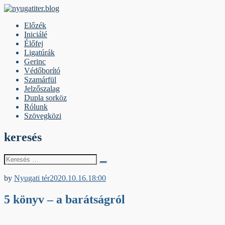
Skip
to
nyugatiter.blog
A vágány mellett, kérjük, olvassanak!
Előzék
content
Iniciálé
Élőfej
Ligatúrák
Gerinc
Védőborító
Szamárfül
Jelzőszalag
Dupla sorköz
Rólunk
Szövegközi
keresés
Keresés
erre:
Élőfej
by
Nyugati tér
2020.10.16.
18:00
5 könyv – a barátságról