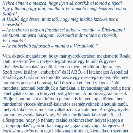
Neked elment a meszed, hogy ilyen sárbarékával tömöd a fejed!
Egy pillanatig úgy tűnt, mintha a Vértunkoló megfeledkezett volna
Szofiról.
A HABÓ úgy érezte, itt az idő, hogy még inkább kizökkentse a
keresésből.
– Az orrborka nagyon fincsámcsi dolog – mondta. – Éjjel-nappal
ezt falom, annyira harapom. Kóstoltál már valaha orrborkát,
Vértunkoló?
– Az emberbab zaftosabb – mondta a Vértunkoló.”
Van, akinek megadatott, hogy már gyerekkorában megismerje Roald
Dahl mesterműveit, melyek legtöbbször egy felnőtt és gyerek
kivételes kapcsolatára épül. Jelen esetben két különc figura, egy
Szofi nevű kislány „emberbab” és HABÓ, a Hatalmagos Azonáltal
Barátságos Óriás sorsa fonódik össze egy meseregényben: félelmek,
humor és persze a barátság köti össze a két távoli világot. Dahl
mondatai azonnal beindítják a fantáziát, a kíváncsiságnak pedig nem
lehet gátat szabni, a könyvet pedig letenni. Álomország, az óriások
földje, London, sőt a királynő palotája is helyet kap a történetben:
mindenhol vicces-rémisztő-kalandos eseményeknek lehetünk tanúi,
melyek tökéletes ritmusban váltakoznak a kötetben. A regény nyelvi
humora és zsenialitása Nagy Sándor fordítónak köszönhető, aki
elősegítette, hogy jó néhány család szókincsében helyet kapjon a
„ropipoppolás”, „orrborka” vagy az „igaz vagy zagi” kifejezés.
A
barátságos óriás
nem egy hétköznapi történet, kiemelkedő szerepet