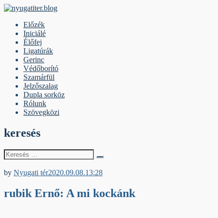
Skip
to
nyugatiter.blog
A vágány mellett, kérjük, olvassanak!
Előzék
content
Iniciálé
Élőfej
Ligatúrák
Gerinc
Védőborító
Szamárfül
Jelzőszalag
Dupla sorköz
Rólunk
Szövegközi
keresés
Keresés
erre:
Iniciálé
by
Nyugati tér
2020.09.08.
13:28
rubik Ernő: A mi kockánk