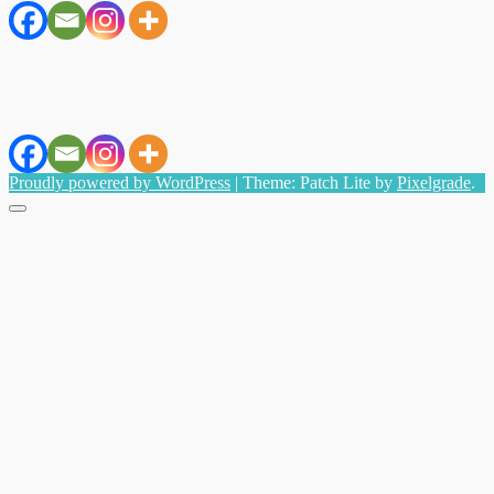
Proudly powered by WordPress
|
Theme: Patch Lite by
Pixelgrade
.
Menu