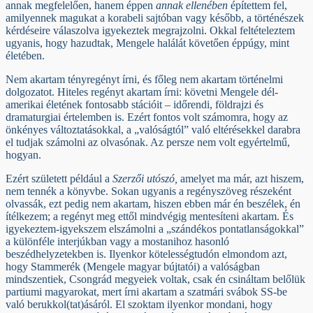
annak megfelelően, hanem éppen
annak ellenében
építettem fel,
amilyennek magukat a korabeli sajtóban vagy később, a történészek
kérdéseire válaszolva igyekeztek megrajzolni. Okkal feltételeztem
ugyanis, hogy hazudtak, Mengele halálát követően éppúgy, mint
életében.
Nem akartam tényregényt írni, és főleg nem akartam történelmi
dolgozatot. Hiteles regényt akartam írni: követni Mengele dél-
amerikai életének fontosabb stációit – időrendi, földrajzi és
dramaturgiai értelemben is. Ezért fontos volt számomra, hogy az
önkényes változtatásokkal, a „valóságtól” való eltérésekkel darabra
el tudjak számolni az olvasónak. Az persze nem volt egyértelmű,
hogyan.
Ezért született például a
Szerzői utószó,
amelyet ma már, azt hiszem,
nem tennék a könyvbe. Sokan ugyanis a regényszöveg részeként
olvassák, ezt pedig nem akartam, hiszen ebben már én beszélek, én
ítélkezem; a regényt meg ettől mindvégig mentesíteni akartam. És
igyekeztem-igyekszem elszámolni a „szándékos pontatlanságokkal”
a különféle interjúkban vagy a mostanihoz hasonló
beszédhelyzetekben is. Ilyenkor kötelességtudón elmondom azt,
hogy Stammerék (Mengele magyar bújtatói) a valóságban
mindszentiek, Csongrád megyeiek voltak, csak én csináltam belőlük
partiumi magyarokat, mert írni akartam a szatmári svábok SS-be
való berukkol(tat)ásáról. El szoktam ilyenkor mondani, hogy