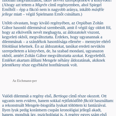
finoman megváltoztatott, fiktív névvel szerepeljenek-e a könyvben?
(Ahogy azt tettem a
Migrén
című regényemben, ahol Spiegel
Ernőből – épp a fikció nem is nagyobb aránya, inkább
másféle
jellege
miatt – végül Spielmann Ernőt csináltam.)
Utóbb olvastam, hogy kiváló regényében, az
Orgiá
ban Zoltán
Gábor hasonló dilemmával szembesült, amit ő végül úgy oldott föl,
hogy az elkövetők nevét meghagyta, az áldozatokét viszont,
kegyeleti okból, megváltoztatta. Érdekes, hogy ugyanannak a
dilemmának – a szándékok hasonlósága ellenére – mennyire eltérő
föloldásai lehetnek. Én az áldozatokat, tanúkat eredeti nevükön
szerepeltetem a könyvben, de, ha szabad mondani, ugyanazon
okból, amiért Zoltán Gábor megváltoztatta azokat. Kegyeletből.
Emléket akartam állítani Mengele néhány áldozatának, akiknek
jelentékeny része egyébként honfitársunk volt.
Az Eichmann-per
Valódi dilemmát a regény első,
Bertioga
című része okozott. Ott
ugyanis nem
evidens,
hanem sokkal
rejtőzködőbb
fikciót
használtam:
a rekonstruált Mengele-biográfia lyukait töltöttem ki fantáziával.
Ilyen lyuk pedig korántsem csupán kronológiai jellegű akadt,
hanem, mondjuk így, pszichológiai is. A regény egyes szám első