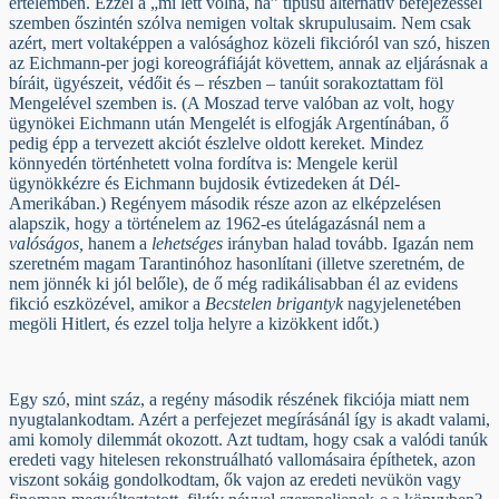
értelemben. Ezzel a „mi lett volna, ha” típusú alternatív befejezéssel
szemben őszintén szólva nemigen voltak skrupulusaim. Nem csak
azért, mert voltaképpen a valósághoz közeli fikcióról van szó, hiszen
az Eichmann-per jogi koreográfiáját követtem, annak az eljárásnak a
bíráit, ügyészeit, védőit és – részben – tanúit sorakoztattam föl
Mengelével szemben is. (A Moszad terve valóban az volt, hogy
ügynökei Eichmann után Mengelét is elfogják Argentínában, ő
pedig épp a tervezett akciót észlelve oldott kereket. Mindez
könnyedén történhetett volna fordítva is: Mengele kerül
ügynökkézre és Eichmann bujdosik évtizedeken át Dél-
Amerikában.) Regényem második része azon az elképzelésen
alapszik, hogy a történelem az 1962-es útelágazásnál nem a
valóságos,
hanem a
lehetséges
irányban halad tovább. Igazán nem
szeretném magam Tarantinóhoz hasonlítani (illetve szeretném, de
nem jönnék ki jól belőle), de ő még radikálisabban él az evidens
fikció eszközével, amikor a
Becstelen brigantyk
nagyjelenetében
megöli Hitlert, és ezzel tolja helyre a kizökkent időt.)
Egy szó, mint száz, a regény második részének fikciója miatt nem
nyugtalankodtam. Azért a perfejezet megírásánál így is akadt valami,
ami komoly dilemmát okozott. Azt tudtam, hogy csak a valódi tanúk
eredeti vagy hitelesen rekonstruálható vallomásaira építhetek, azon
viszont sokáig gondolkodtam, ők vajon az eredeti nevükön vagy