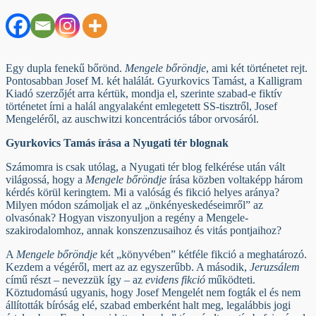
Egy dupla fenekű bőrönd.
Mengele bőröndje
, ami két történetet rejt.
Pontosabban Josef M. két halálát. Gyurkovics Tamást, a Kalligram
Kiadó szerzőjét arra kértük, mondja el, szerinte szabad-e fiktív
történetet írni a halál angyalaként emlegetett SS-tisztről, Josef
Mengeléről, az auschwitzi koncentrációs tábor orvosáról.
Gyurkovics Tamás írása a Nyugati tér blognak
Számomra is csak utólag, a Nyugati tér blog felkérése után vált
világossá, hogy a
Mengele bőröndje
írása közben voltaképp három
kérdés körül keringtem. Mi a valóság és fikció helyes aránya?
Milyen módon számoljak el az „önkényeskedéseimről” az
olvasónak? Hogyan viszonyuljon a regény a Mengele-
szakirodalomhoz, annak konszenzusaihoz és vitás pontjaihoz?
A
Mengele bőröndje
két „könyvében” kétféle fikció a meghatározó.
Kezdem a végéről, mert az az egyszerűbb. A második,
Jeruzsálem
című részt – nevezzük így – az
evidens fikció
működteti.
Köztudomású ugyanis, hogy Josef Mengelét nem fogták el és nem
állították bíróság elé, szabad emberként halt meg, legalábbis jogi