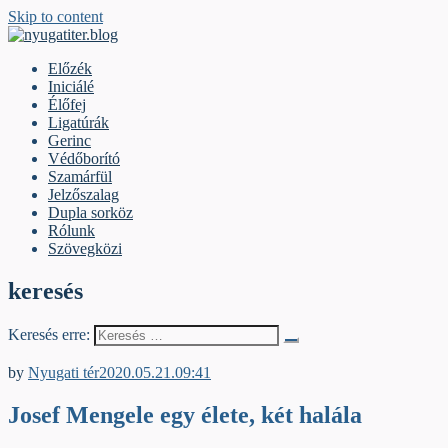
Skip to content
nyugatiter.blog
A vágány mellett, kérjük, olvassanak!
Előzék
Iniciálé
Élőfej
Ligatúrák
Gerinc
Védőborító
Szamárfül
Jelzőszalag
Dupla sorköz
Rólunk
Szövegközi
keresés
Keresés erre:
Élőfej
by
Nyugati tér
2020.05.21.
09:41
Josef Mengele egy élete, két halála