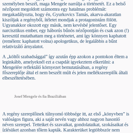
személyben beszél, maga Mengele narrálja a történetét. Ez a belső
nézőpont megoldott számomra egy hatalmas problémát:
megakadályozta, hogy én, Gyurkovics Tamás, akarva-akaratlan
kiszóljak a regényből, ítéletet mondjak a protagonistám fölött.
Ugyanakkor okozott egy másik, nem kevésbé jelentőset. Egy
narcisztikus ember, egy háborús bűnös nézőpontján és csak azon (!)
keresztül mutathattam meg a történetet, ami így könnyen kaphatott
(remélem: kaphatott volna) apologetikus, de legalábbis a bűnt
relativizáló árnyalatot.
A „költői szabadsággal” így azután épp azokon a pontokon éltem a
leginkább, amelyeknél ezt a csapdát igyekeztem elkerülni: a
Mengelére reflektáló környezet bemutatásában, a regény
főszereplője által el nem beszélt múlt és jelen mellékszereplők általi
elbeszéltetésében.
Josef Mengele és fia Brazíliában
A regény szereplőinek túlnyomó többsége itt, az első „könyvben” is
valóságos figura, aki a saját nevén vagy ahhoz nagyon hasonló
néven szerepel. Tetteiket és szavaikat, gondolataikat, szokásaikat és
ízlésüket azonban tőlem kapták. Karakterüket legtöbbször nem