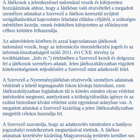
A Játékosok a jelentkezéssel tudomásul veszik és kifejezetten
hozzájárulnak ahhoz, hogy a Játékban való részvétellel a megadott
személyes adataikat a Szervező a Játékon keresztül nyújtott
szolgáltatásokkal kapcsolatos feladatai ellátása céljából, a szükséges
mértékben kezelje, ennek érdekében kifejezetten az előirányzott
célhoz kötötten felhasználja.
Az adatvédelem körében és azzal kapcsolatosan játékosok
tudomásul veszik, hogy az információs önrendelkezési jogról és az
információszabadságról szóló 2011. évi CXII. törvény (a
továbbiakban: „Info tv.”) értelmében a Szervező kezeli és dolgozza
fel a játékosok személyes adatait. Jelen játékszabályzatban rögzített
kötelezettségeinek teljesítéséért a Szervező mint adatkezelő felel.
A Szervező a Nyereményjátékban résztvevők személyes adatainak
védelmét a lehető legmagasabb fokon kívánja biztosítani, ezen
Játékszabályzatban foglaltakon túl is köteles minden olyan védelmi
intézkedést megtenni, amelyeknek a költség/ráfordítás igénye és az
ezáltal biztosítani kívánt védelmi szint egymással arányban van. A
megadott adatokat a Szervező kizárólag a jelen Játékszabályzatban
megjelölt célokra használja fel.
A Szervező szavatolja, hogy az adatkezelés mindenben a hatályos
jogszabályi rendelkezések megtartásával történik. A Játékos
adatainak kezelésére kizárólag Magyarország területén kerülhet sor.