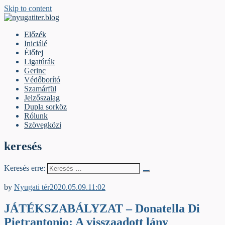
Skip to content
nyugatiter.blog
A vágány mellett, kérjük, olvassanak!
Előzék
Iniciálé
Élőfej
Ligatúrák
Gerinc
Védőborító
Szamárfül
Jelzőszalag
Dupla sorköz
Rólunk
Szövegközi
keresés
Keresés erre:
Egyéb archív cikkek
by
Nyugati tér
2020.05.09.
11:02
JÁTÉKSZABÁLYZAT – Donatella Di
Pietrantonio: A visszaadott lány