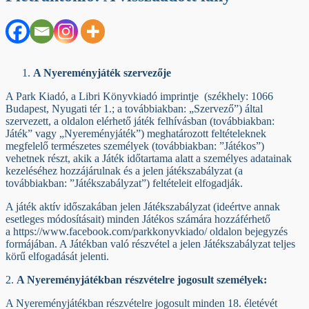
A Nyereményjáték szervezője
A Park Kiadó, a Libri Könyvkiadó imprintje (székhely: 1066
Budapest, Nyugati tér 1.; a továbbiakban: „Szervező”) által
szervezett, a oldalon elérhető játék felhívásban (továbbiakban:
Játék” vagy „Nyereményjáték”) meghatározott feltételeknek
megfelelő természetes személyek (továbbiakban: ”Játékos”)
vehetnek részt, akik a Játék időtartama alatt a személyes adatainak
kezeléséhez hozzájárulnak és a jelen játékszabályzat (a
továbbiakban: ”Játékszabályzat”) feltételeit elfogadják.
A játék aktív időszakában jelen Játékszabályzat (ideértve annak
esetleges módosításait) minden Játékos számára hozzáférhető
a https://www.facebook.com/parkkonyvkiado/ oldalon bejegyzés
formájában. A Játékban való részvétel a jelen Játékszabályzat teljes
körű elfogadását jelenti.
2.
A Nyereményjátékban részvételre jogosult személyek:
A Nyereményjátékban részvételre jogosult minden 18. életévét