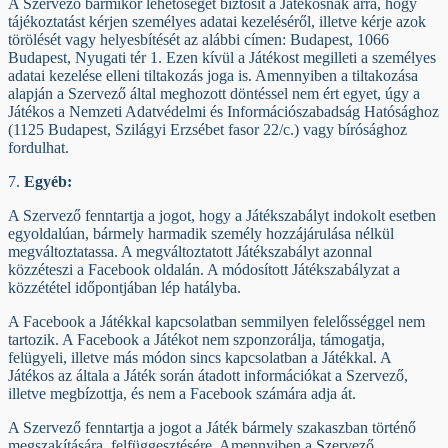
A Szervező bármikor lehetőséget biztosít a Játékosnak arra, hogy
tájékoztatást kérjen személyes adatai kezeléséről, illetve kérje azok
törölését vagy helyesbítését az alábbi címen: Budapest, 1066
Budapest, Nyugati tér 1. Ezen kívül a Játékost megilleti a személyes
adatai kezelése elleni tiltakozás joga is. Amennyiben a tiltakozása
alapján a Szervező által meghozott döntéssel nem ért egyet, úgy a
Játékos a Nemzeti Adatvédelmi és Információszabadság Hatósághoz
(1125 Budapest, Szilágyi Erzsébet fasor 22/c.) vagy bírósághoz
fordulhat.
7.
Egyéb:
A Szervező fenntartja a jogot, hogy a Játékszabályt indokolt esetben
egyoldalúan, bármely harmadik személy hozzájárulása nélkül
megváltoztatassa. A megváltoztatott Játékszabályt azonnal
közzéteszi a Facebook oldalán. A módosított Játékszabályzat a
közzététel időpontjában lép hatályba.
A Facebook a Játékkal kapcsolatban semmilyen felelősséggel nem
tartozik. A Facebook a Játékot nem szponzorálja, támogatja,
felügyeli, illetve más módon sincs kapcsolatban a Játékkal. A
Játékos az általa a Játék során átadott információkat a Szervező,
illetve megbízottja, és nem a Facebook számára adja át.
A Szervező fenntartja a jogot a Játék bármely szakaszban történő
megszakítására, felfüggesztésére. Amennyiben a Szervező