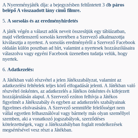
A Nyereményjáték díja: a bejegyzésben feltűntetett 3 d
b páros
belépő A visszaadott lány című filmre.
5.
A sorsolás és az eredményhirdetés
A játék végén a választ adók neveit összesítjük egy táblázatban,
majd véletlenszerű sorsolás keretében a Szervező alkalmazottja
kiválasztja a nyertest. A sorsolás eredményéről a Szervező Facebook
oldalán külön posztban ad hírt, valamint a nyertesek hozzászólásaira
válaszolva vagy egyéni Facebook üzenetben tudatja velük, hogy
nyertek.
6.
Adatkezelés:
A Játékban való részvétel a jelen Játékszabályzat, valamint az
adatkezelési feltételek teljes körű elfogadását jelenti. A Játékban való
részvétel önkéntes, az adatkezelés a Játékos önkéntes és kifejezett
hozzájárulásán alapul. A Szervező ezúton felhívja a Játékos
figyelmét a Játékszabály és egyben az adatkezelés szabályainak
figyelmes elolvasására. A Szervező semmiféle felelősséget nem
vállal egyetlen felhasználóval vagy bármely más olyan személlyel
szemben, aki a vonatkozó jogszabályok, szerződéses
kötelezettségek, vagy a Játékszabályban foglalt rendelkezések
megsértésével vesz részt a Játékban.