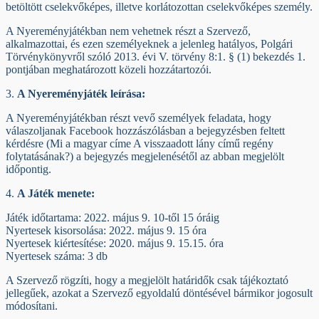
betöltött cselekvőképes, illetve korlátozottan cselekvőképes személy.
A Nyereményjátékban nem vehetnek részt a Szervező,
alkalmazottai, és ezen személyeknek a jelenleg hatályos, Polgári
Törvénykönyvről szóló 2013. évi V. törvény 8:1. § (1) bekezdés 1.
pontjában meghatározott közeli hozzátartozói.
3.
A Nyereményjáték leírása:
A Nyereményjátékban részt vevő személyek feladata, hogy
válaszoljanak Facebook hozzászólásban a bejegyzésben feltett
kérdésre (Mi a magyar címe A visszaadott lány című regény
folytatásának?) a bejegyzés megjelenésétől az abban megjelölt
időpontig.
4.
A Játék menete:
Játék időtartama: 2022. május 9. 10-től 15 óráig
Nyertesek kisorsolása: 2022. május 9. 15 óra
Nyertesek kiértesítése: 2020. május 9. 15.15. óra
Nyertesek száma: 3 db
A Szervező rögzíti, hogy a megjelölt határidők csak tájékoztató
jellegűek, azokat a Szervező egyoldalú döntésével bármikor jogosult
módosítani.