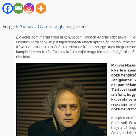
Forgách András: „Gyomorszájba vágó érzés”