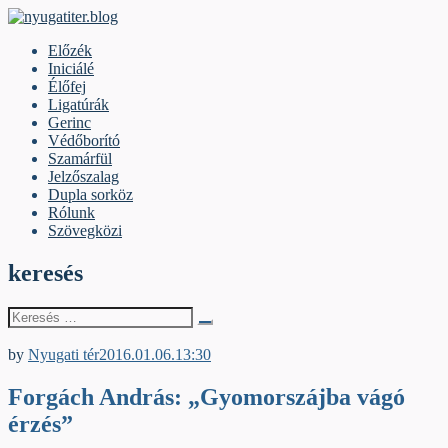
Skip
to
nyugatiter.blog
A vágány mellett, kérjük, olvassanak!
Előzék
content
Iniciálé
Élőfej
Ligatúrák
Gerinc
Védőborító
Szamárfül
Jelzőszalag
Dupla sorköz
Rólunk
Szövegközi
keresés
Keresés
erre:
Egyéb archív cikkek
by
Nyugati tér
2016.01.06.
13:30
Forgách András: „Gyomorszájba vágó
érzés”