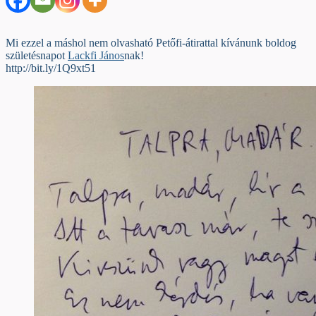
Mi ezzel a máshol nem olvasható Petőfi-átirattal kívánunk boldog
születésnapot
Lackfi János
nak!
http://bit.ly/1Q9xt51