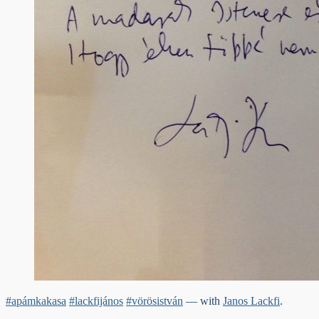
#apámkakasa
#lackfijános
#vörösistván
— with
Janos Lackfi
.