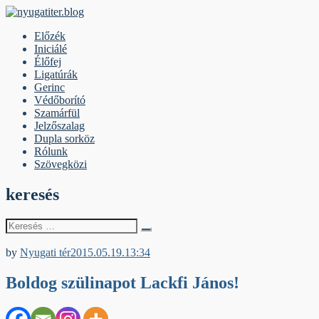
Skip
to
nyugatiter.blog
A vágány mellett, kérjük, olvassanak!
Előzék
content
Iniciálé
Élőfej
Ligatúrák
Gerinc
Védőborító
Szamárfül
Jelzőszalag
Dupla sorköz
Rólunk
Szövegközi
keresés
Keresés
erre:
Egyéb archív cikkek
by
Nyugati tér
2015.05.19.
13:34
Boldog szülinapot Lackfi János!