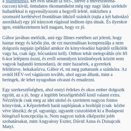
a
Mammutba
), két ovis táskán (a foci-, illetve a művészitorna-
cuccon) kívül, öntudatos ökomamiként még egy nagy láda szelektív
hulladékkal is egyensúlyozom a hegyről lefelé, miközben a
szomszéd kerítésével frontálisan ütköző szánkót (rajta a két hahotázó
anorákkal) egy jól irányzott rúgással indítom újra útnak. És ilyenkor
igen, emlékeztetnem kell magam, hogy ez jó.
Gábor javában melózik, ami egy filmes esetében azt jelenti, hogy
hamar megy és későn jön, de ezt maximálisan kompenzálja a nem
dolgozós napjain (például amikor én könyvleadási hajrától szűkölök
vagy ha, csak úgy, hócsatázni kell). Otthon tehát melegváltás (én fél
6-kor leléptem úszni, és erről semmilyen körülmények között nem
vagyok hajlandó lemondani), de mire hazaérek, a gyerekek
felöltözve, bekakaózva, Gábor el, mi meg pattanunk a szánkóra. Az
ovitól HÉV-vel vágtázom tovább, ahol ugyan állunk, mint a
heringek, de lehet nyugodtan olvasni és emailezni.
Egy szerkesztőségben, ahol ennyi érdekes és okos ember dolgozik
együtt, az a jó, hogy a legtöbb beszélgetésből kisül valami extra.
Nézzé(te)k csak meg az idei utolsó és szerintem nagyon fontos
könyvünk, a Képzeletbeli barát naplójának a borítóját (csak kézbe
véve látszik); de pl. ugyanígy, ugyanitt csiszolódott ki a Budapesti
böngésző koncepciója is. Nem nagyon tudok elképzelni jobb
szobatársakat, mint Angyalosy Eszter, Dávid Anna és Dunajcsik
Matyi.