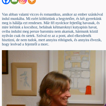
Van abban valami vicces és romantikus, amikor az ember szánkóval
indul munkába. Mi ezért költöztünk a hegytetőre, és két gyerekünk
meg is hálálja ezt rendesen. Már fél nyolckor fejtetőig havasak, és
mire leérünk a kocsihoz, befalnak kétmaroknyi kutyapisis havat,
oviba indulni meg persze baromira nem akarnak, hármunk közül
nyilván csak én sietek. Szóval ez az a pont, ahol elkezdenék
hisztizni, de nem tudok, mert annyira röhögnek, és annyira élvezik,
hogy leolvad a fejemről a morc.