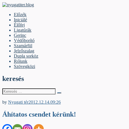
Skip
to
nyugatiter.blog
A vágány mellett, kérjük, olvassanak!
Előzék
content
Iniciálé
Élőfej
Ligatúrák
Gerinc
Védőborító
Szamárfül
Jelzőszalag
Dupla sorköz
Rólunk
Szövegközi
keresés
Keresés
erre:
Egyéb archív cikkek
by
Nyugati tér
2012.12.14.
09:26
Áhítatos csendet kérünk!