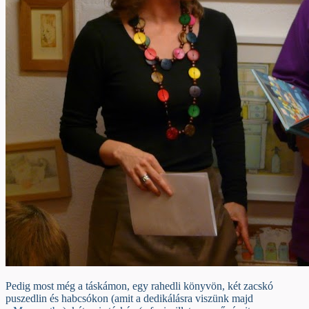
Pedig most még a táskámon, egy rahedli könyvön, két zacskó
puszedlin és habcsókon (amit a dedikálásra viszünk majd