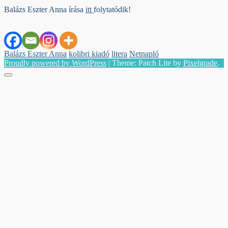
Balázs Eszter Anna írása
itt
folytatódik!
Tagged
Balázs Eszter Anna
kolibri kiadó
litera
Netnapló
with:
Proudly powered by WordPress
|
Theme: Patch Lite by
Pixelgrade
.
Menu