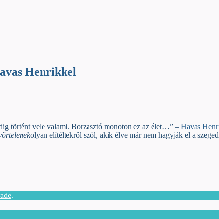
 Havas Henrikkel
addig történt vele valami. Borzasztó monoton ez az élet…” –
Havas Henri
örtelenek
olyan elítéltekről szól, akik élve már nem hagyják el a szeged
rade
.