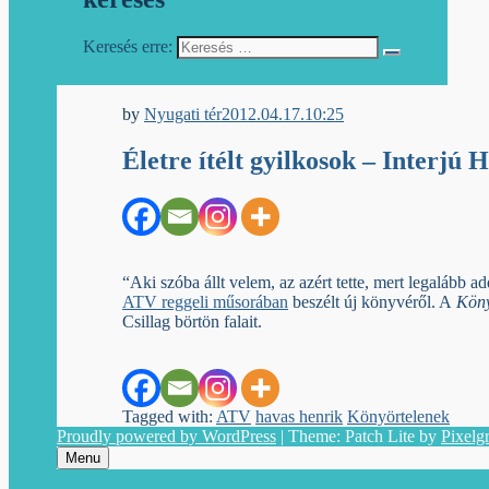
Keresés erre:
Egyéb archív cikkek
by
Nyugati tér
2012.04.17.
10:25
Életre ítélt gyilkosok – Interjú
“Aki szóba állt velem, az azért tette, mert legalább 
ATV reggeli műsorában
beszélt új könyvéről. A
Köny
Csillag börtön falait.
Tagged with:
ATV
havas henrik
Könyörtelenek
Proudly powered by WordPress
|
Theme: Patch Lite by
Pixelg
Menu