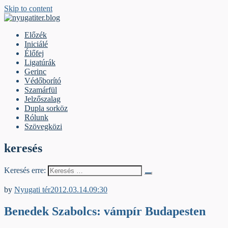
Skip to content
nyugatiter.blog
A vágány mellett, kérjük, olvassanak!
Előzék
Iniciálé
Élőfej
Ligatúrák
Gerinc
Védőborító
Szamárfül
Jelzőszalag
Dupla sorköz
Rólunk
Szövegközi
keresés
Keresés erre:
Egyéb archív cikkek
by
Nyugati tér
2012.03.14.
09:30
Benedek Szabolcs: vámpír Budapesten