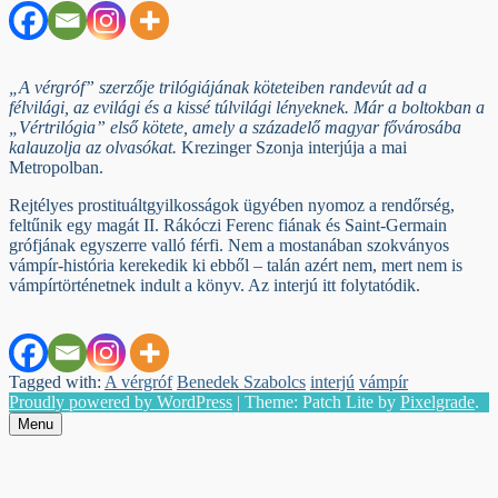
„A vérgróf” szerzője trilógiájának köteteiben randevút ad a
félvilági, az evilági és a kissé túlvilági lényeknek. Már a boltokban a
„Vértrilógia” első kötete, amely a századelő magyar fővárosába
kalauzolja az olvasókat.
Krezinger Szonja interjúja a mai
Metropolban.
Rejtélyes prostituáltgyilkosságok ügyében nyomoz a rendőrség,
feltűnik egy magát II. Rákóczi Ferenc fiának és Saint-Germain
grófjának egyszerre valló férfi. Nem a mostanában szokványos
vámpír-história kerekedik ki ebből – talán azért nem, mert nem is
vámpírtörténetnek indult a könyv. Az interjú itt folytatódik.
Tagged with:
A vérgróf
Benedek Szabolcs
interjú
vámpír
Proudly powered by WordPress
|
Theme: Patch Lite by
Pixelgrade
.
Menu