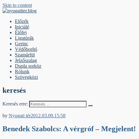
Skip to content
nyugatiter.blog
A vágány mellett, kérjük, olvassanak!
Előzék
Iniciálé
Élőfej
Ligatúrák
Gerinc
Védőborító
Szamárfül
Jelzőszalag
Dupla sorköz
Rólunk
Szövegközi
keresés
Keresés erre:
Egyéb archív cikkek
by
Nyugati tér
2012.03.09.
15:58
Benedek Szabolcs: A vérgróf – Megjelent!