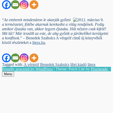
“
Az emberek mindenáron le akarják győzni
a természetet, fölébe akarnak kerekedni a világ rendjének. Pedig
amikor éjszaka van, akkor legyen éjszaka. Hát nézzen csak kifelé!
Mit lát? Már leszállt az este, de alig győzik a járókelőket kerülgetni
a konflisok.
” – Benedek Szabolcs A vérgróf című új könyvéből
közöl részleteket a
litera.hu
.
Tagged with:
A vérgróf
Benedek Szabolcs
libri kiadó
litera
Proudly powered by WordPress
|
Theme: Patch Lite by
Pixelgrade
.
Menu