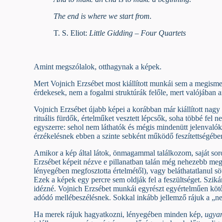
The end is where we start from.
T. S. Eliot:
Little Gidding – Four Quartets
Amint megszólalok, otthagynak a képek.
Mert Vojnich Erzsébet most kiállított munkái sem a megisme
érdekesek, nem a fogalmi struktúrák felőle, mert valójában a
Vojnich Erzsébet újabb képei a korábban már kiállított nagy 
rituális fürdők, értelműket vesztett lépcsők, soha többé fel
egyszerre: sehol nem láthatók és mégis mindenütt jelenvalók.
érzékelésnek ebben a szinte sebként működő feszítettségébe
Amikor a kép által látok, önmagammal találkozom, saját so
Erzsébet képeit nézve e pillanatban talán még nehezebb megf
lényegében megfosztotta értelmétől), vagy beláthatatlanul söt
Ezek a képek egy percre sem oldják fel a feszültséget. Szik
idézné. Vojnich Erzsébet munkái egyrészt egyértelműen kötőd
adódó mellébeszélésnek. Sokkal inkább jellemző rájuk a „ne
Ha merek rájuk hagyatkozni, lényegében minden kép,
ugya