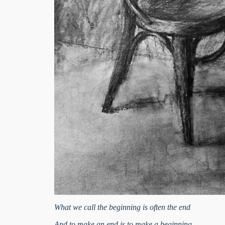
What we call the beginning is often the end
And to make an end is to make a beginning.