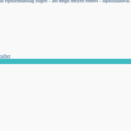
z elpusztíthatóság zsigeri – ám mégis mélyen emberi – tapasztalatával.
zsébet