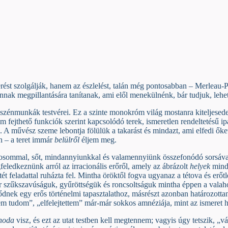
rést szolgálják, hanem az észlelést, talán még pontosabban – Merleau-
nnak megpillantására tanítanak, ami elől menekülnénk, bár tudjuk, lehet
szénmunkák testvérei. Ez a szinte monokróm világ mostanra kiteljesedett,
 nem fejthető funkciók szerint kapcsolódó terek, ismeretlen rendeltetésű
 A művész szeme lebontja fölülük a takarást és mindazt, ami elfedi őket
n – a teret immár
belülr
ő
l
éljem meg.
rosommal, sőt, mindannyiunkkal és valamennyiünk összefonódó sorsáva
eledkeznünk arról az irracionális erőről, amely az ábrázolt
helyek
minde
ét feladattal ruházta fel. Mintha öröktől fogva ugyanaz a tétova és erőt
ár szűkszavúságuk, gyűröttségük és roncsoltságuk mintha éppen a valaho
nek egy erős történelmi tapasztalathoz, másrészt azonban határozottan 
m tudom”, „elfelejtettem” már-már sokkos amnéziája, mint az ismeret h
noda
visz, és ezt az utat testben kell megtennem; vagyis úgy tetszik, „