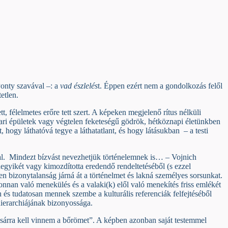
Ponty szavával –: a
vad észlelés
t. Éppen ezért nem a gondolkozás felől
etlen.
 félelmetes erőre tett szert. A képeken megjelenő rítus nélküli
 ipari épületek vagy végtelen feketeségű gödrök, hétköznapi életünkben
, hogy láthatóvá tegye a láthatatlant, és hogy látásukban
– a testi
l.
Mindezt bízvást nevezhetjük történelemnek is… – Vojnich
gyikét vagy kimozdította eredendő rendeltetéséből (s ezzel
len bizonytalanság járná át a történelmet és lakná személyes sorsunkat.
nnan való menekülés és a valaki(k) elől való menekítés friss emlékét
és tudatosan mennek szembe a kulturális referenciák felfejtéséből
ierarchiájának bizonyossága.
vásárra kell vinnem a bőrömet”. A képben azonban saját testemmel