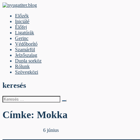
Skip
to
nyugatiter.blog
A vágány mellett, kérjük, olvassanak!
Előzék
content
Iniciálé
Élőfej
Ligatúrák
Gerinc
Védőborító
Szamárfül
Jelzőszalag
Dupla sorköz
Rólunk
Szövegközi
keresés
Keresés
erre:
Címke:
Mokka
Egyéb archív cikkek
6 június