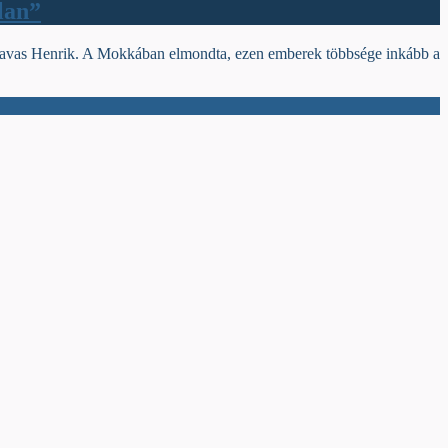
lan”
jút Havas Henrik. A Mokkában elmondta, ezen emberek többsége inkább a