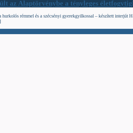
lt az Alaptörvénybe a tényleges életfogytig
ött a hurkolós rémmel és a szécsényi gyerekgyilkossal – készített inter
]