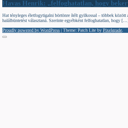
Havas Henrik: „felfoghatatlan, hogy bekerü
Hat tényleges életfogytigalni börtönre ítélt gyilkossal – többek köz
halálbüntetést választaná. Szerinte egyébként felfoghatatlan, hogy […
Proudly powered by WordPress
|
Theme: Patch Lite by
Pixelgrade
.
Menu