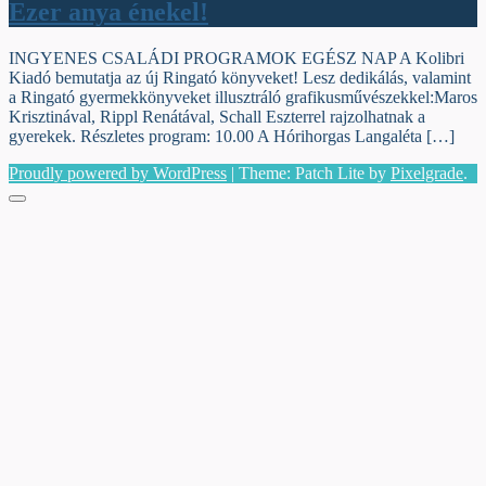
Ezer anya énekel!
INGYENES CSALÁDI PROGRAMOK EGÉSZ NAP A Kolibri
Kiadó bemutatja az új Ringató könyveket! Lesz dedikálás, valamint
a Ringató gyermekkönyveket illusztráló grafikusművészekkel:Maros
Krisztinával, Rippl Renátával, Schall Eszterrel rajzolhatnak a
gyerekek. Részletes program: 10.00 A Hórihorgas Langaléta […]
Proudly powered by WordPress
|
Theme: Patch Lite by
Pixelgrade
.
Menu