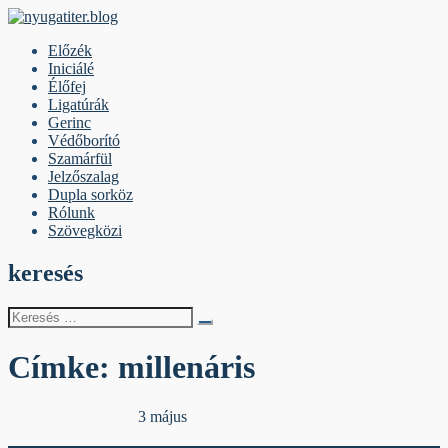
Skip
to
nyugatiter.blog
A vágány mellett, kérjük, olvassanak!
Előzék
content
Iniciálé
Élőfej
Ligatúrák
Gerinc
Védőborító
Szamárfül
Jelzőszalag
Dupla sorköz
Rólunk
Szövegközi
keresés
Keresés
erre:
Címke:
millenáris
Egyéb archív cikkek
3 május