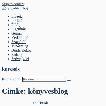
Skip to content
nyugatiter.blog
A vágány mellett, kérjük, olvassanak!
Előzék
Iniciálé
Élőfej
Ligatúrák
Gerinc
Védőborító
Szamárfül
Jelzőszalag
Dupla sorköz
Rólunk
Szövegközi
keresés
Keresés erre:
Címke:
könyvesblog
Egyéb archív cikkek
13 február