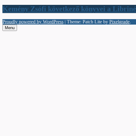
Kemény Zsófi következő könyvei a Libriné
Proudly powered by WordPress
|
Theme: Patch Lite by
Pixelgrade
.
Menu