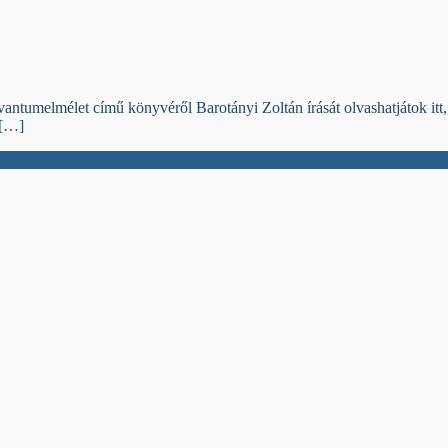
tumelmélet című könyvéről Barotányi Zoltán írását olvashatjátok itt, a 
 […]