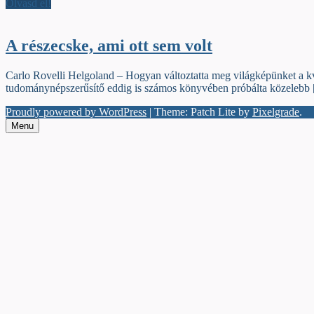
Olvasd el!
A részecske, ami ott sem volt
Carlo Rovelli Helgoland – Hogyan változtatta meg világképünket a kvan
tudománynépszerűsítő eddig is számos könyvében próbálta közelebb
Proudly powered by WordPress
|
Theme: Patch Lite by
Pixelgrade
.
Menu