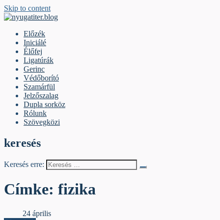
Skip to content
nyugatiter.blog
A vágány mellett, kérjük, olvassanak!
Előzék
Iniciálé
Élőfej
Ligatúrák
Gerinc
Védőborító
Szamárfül
Jelzőszalag
Dupla sorköz
Rólunk
Szövegközi
keresés
Keresés erre:
Címke:
fizika
Élőfej
24 április