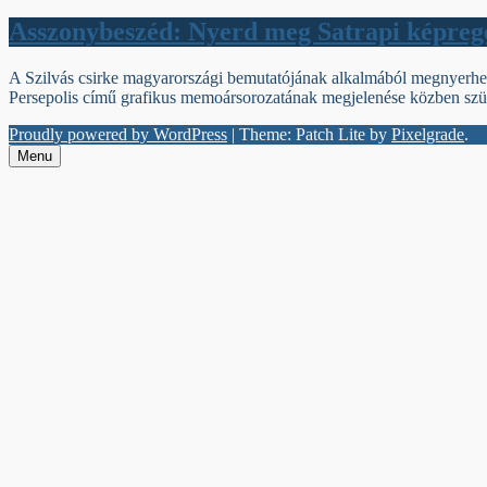
Asszonybeszéd: Nyerd meg Satrapi képreg
A Szilvás csirke magyarországi bemutatójának alkalmából megnyerhet
Persepolis című grafikus memoársorozatának megjelenése közben szü
Proudly powered by WordPress
|
Theme: Patch Lite by
Pixelgrade
.
Menu