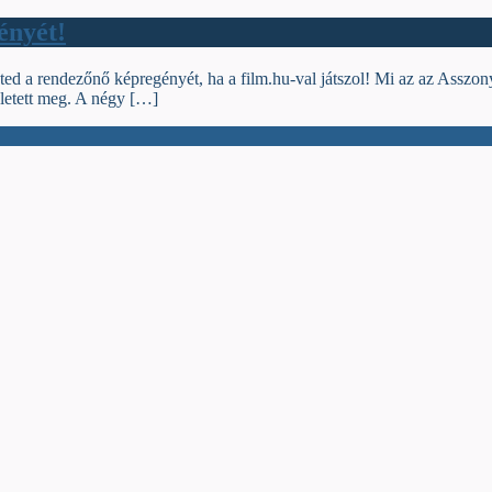
ényét!
ed a rendezőnő képregényét, ha a film.hu-val játszol! Mi az az Asszo
letett meg. A négy […]