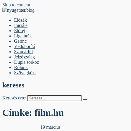
Skip to content
nyugatiter.blog
A vágány mellett, kérjük, olvassanak!
Előzék
Iniciálé
Élőfej
Ligatúrák
Gerinc
Védőborító
Szamárfül
Jelzőszalag
Dupla sorköz
Rólunk
Szövegközi
keresés
Keresés erre:
Címke:
film.hu
Egyéb archív cikkek
19 március