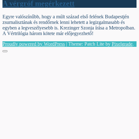
A vérgróf megérkezett
Egyre valószínűbb, hogy a múlt század első felének Budapestjén
zsurnalisztának és rendőrnek lenni lehetett a legizgalmasabb és
egyben a legveszélyesebb is. Krezinger Szonja írása a Metropolban.
A Vértrilógia három kötete már előjegyezhető!
Proudly powered by WordPress
|
Theme: Patch Lite by
Pixelgrade
.
Menu