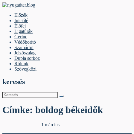
Skip
to
nyugatiter.blog
A vágány mellett, kérjük, olvassanak!
Előzék
content
Iniciálé
Élőfej
Ligatúrák
Gerinc
Védőborító
Szamárfül
Jelzőszalag
Dupla sorköz
Rólunk
Szövegközi
keresés
Keresés
erre:
Címke:
boldog békeidők
Egyéb archív cikkek
1 március