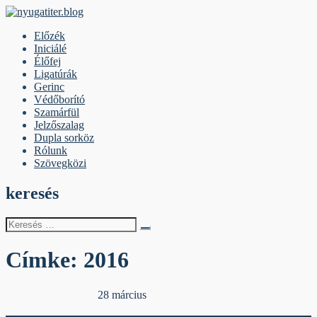
Skip
to
nyugatiter.blog
A vágány mellett, kérjük, olvassanak!
Előzék
content
Iniciálé
Élőfej
Ligatúrák
Gerinc
Védőborító
Szamárfül
Jelzőszalag
Dupla sorköz
Rólunk
Szövegközi
keresés
Keresés
erre:
Címke:
2016
Egyéb archív cikkek
28 március