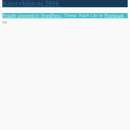
Könyvkihívás 2016
Proudly powered by WordPress
|
Theme: Patch Lite by
Pixelgrade
.
Menu